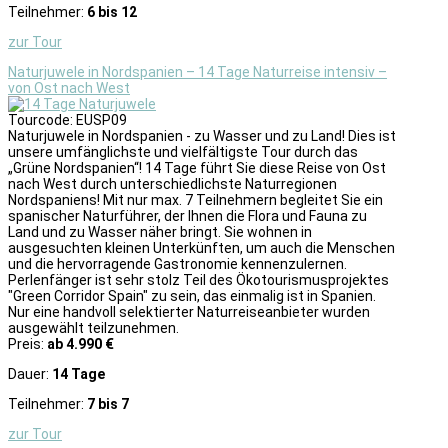
Teilnehmer:
6 bis 12
zur Tour
Naturjuwele in Nordspanien – 14 Tage Naturreise intensiv –
von Ost nach West
Tourcode: EUSP09
Naturjuwele in Nordspanien - zu Wasser und zu Land! Dies ist
unsere umfänglichste und vielfältigste Tour durch das
„Grüne Nordspanien“! 14 Tage führt Sie diese Reise von Ost
nach West durch unterschiedlichste Naturregionen
Nordspaniens! Mit nur max. 7 Teilnehmern begleitet Sie ein
spanischer Naturführer, der Ihnen die Flora und Fauna zu
Land und zu Wasser näher bringt. Sie wohnen in
ausgesuchten kleinen Unterkünften, um auch die Menschen
und die hervorragende Gastronomie kennenzulernen.
Perlenfänger ist sehr stolz Teil des Ökotourismusprojektes
"Green Corridor Spain" zu sein, das einmalig ist in Spanien.
Nur eine handvoll selektierter Naturreiseanbieter wurden
ausgewählt teilzunehmen.
Preis:
ab 4.990 €
Dauer:
14 Tage
Teilnehmer:
7 bis 7
zur Tour