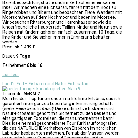
Bärenbeobachtungshütte und im Zelt auf einer einsamen
Insel. Wir machen eine Elchsafari, fahren mit dem Boot zu
Ringelrobben und Bibern und beobachten Tiere. Wandern mit
Moorschuhen auf dem Hochmoor und baden im Moorsee.
Wir besuchen Ritterburgen und Herrenhäuser sowie die
kinderfreundliche Hauptstadt Tallinn. Kinder und Natur sowie
Reisen mit Kindern gehören einfach zusammen. 10 Tage, die
Ihre Kinder und Sie sicher immer in Erinnerung behalten
werden...
Preis:
ab 1.499 €
Dauer:
9 Tage
Teilnehmer:
6 bis 16
zur Tour
Land´s End – Eisbären und Natur-Fotosafari
Tourcode: AMKA02
Mein Insider-Tipp für ein once-in-a-lifetime-Erlebnis, das ich
garantiert mein ganzes Leben lang in Erinnerung behalte
(siehe Reisebericht dazu)! Diese ultimative Eisbären und
Natur-Fotosafari gehört mit Sicherheit zu den besten und
einzigartigsten Fototreisen, die man unternehmen kann!
Dies ist eine maßgeschneiderte Tour für Naturfotografen,
die das NATÜRLICHE Verhalten von Eisbären im nördlichen
Labrador beobachten möchten. Fernab der Massen werden
wir in sehr kleiner Gruppe von 4 Personen die wilden