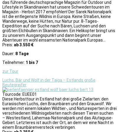
das führende deutschsprachige Magazin für Outdoor und
Lifestyle in Skandinavien hat unsere Schwedentouren im
Magazin - Herbst 2017 empfohlen! Der Sarek Nationalpark
ist die entlegenste Wildnis in Europa. Keine Straßen, keine
Wanderwege, keine Hütten, nur Natur pur. 8-Tages-
Expedition auf der Suche nach Bären, Luchsen und den
größten Elchbullen in Skandinavien. Ein Helikopter bringt uns
zu unserem Ausgangspunkt und dann beginnt unser
Abenteuer im wohl einsamsten Nationalpark Europas…
Preis:
ab 3.550 €
Dauer:
8 Tage
Teilnehmer:
1 bis 7
zur Tour
Luchs, Bär und Wolf in der Taiga – Estlands große
Beutegreifer
Tourcode: EUEE01
Diese Herbsttour in Estland hat drei große Zielarten: den
Eurasischen Luchs, den Braunbären und den Grauwolf. Wir
werden mit einem lokalen Wildtier-, und Naturexperten in drei
verschiedenen Wildnisgebieten nach diesen Tieren suchen
– Westestland, Lahemaa-Nationalpark und das Alutaguse-
Gebiet. Letzteres ist auch der Ort, an dem wir eine Nacht in
einem Braunbärenversteck verbringen.
Preis:
ab 2.250 €