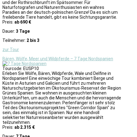
und der Rothirschbrunft im Spätsommer. Für
Naturfotografen und Naturenthusiasten ein wahres
Paradies an der deutsch-polnischen Grenze! Da es sich um
freilebende Tiere handelt, gibt es keine Sichtungsgarantie.
Preis:
ab 690 €
Dauer:
3 Tage
Teilnehmer:
2 bis 3
zur Tour
Bären, Wölfe, Meer und Wildpferde – 7 Tage Nordspanien
Tourcode: EUSP10
Erleben Sie Wölfe, Bären, Wildpferde, Wale und Delfine in
Nordspanien! Eine einwöchige Tour kombiniert Berge und
Küste in Asturien und Galicien und führt zu mehreren
Naturschutzgebieten im Ökotourismus-Reservat der Region
Grünes Spanien. Sie wohnen in ausgesuchten kleinen
Unterkünften, um auch die Menschen und die hervorragende
Gastronomie kennenzulernen. Perlenfänger ist sehr stolz
Teil des Ökotourismusprojektes "Green Corridor Spain" zu
sein, das einmalig ist in Spanien. Nur eine handvoll
selektierter Naturreiseanbieter wurden ausgewählt
teilzunehmen.
Preis:
ab 2.315 €
Dauer:
7 Tage