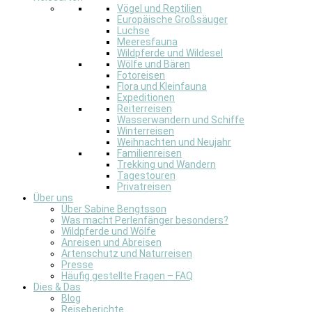
Vögel und Reptilien
Europäische Großsäuger
Luchse
Meeresfauna
Wildpferde und Wildesel
Wölfe und Bären
Fotoreisen
Flora und Kleinfauna
Expeditionen
Reiterreisen
Wasserwandern und Schiffe
Winterreisen
Weihnachten und Neujahr
Familienreisen
Trekking und Wandern
Tagestouren
Privatreisen
Über uns
Über Sabine Bengtsson
Was macht Perlenfänger besonders?
Wildpferde und Wölfe
Anreisen und Abreisen
Artenschutz und Naturreisen
Presse
Häufig gestellte Fragen – FAQ
Dies & Das
Blog
Reiseberichte