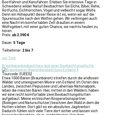
Bootfahren und Kanufahren. Erleben Sie intensive Tage in
Schwedens wilder Natur! Beobachten Sie Elche, Biber, Rehe,
Rotfuchs, Eichhörnchen, Vögel und vielleicht sogar Wölfe.
Denn ein Höhepunkt dieser Reise ist es, wenn wir auf die
Spurensuche nach den Wölfen gehen. Wir verbringen auch
eine Nacht im komfortablen Zelt draußen in einem
Wolfsgebiet, mit einer guten Chance, sie nachts heulen zu
hören.
Preis:
ab 2.390 €
Dauer:
5 Tage
Teilnehmer:
2 bis 7
zur Tour
Braunbärenbeobachtung aus einer Beobachtungshütte
Tourcode: EUEE02
Etwa 1000 Bären (Braunbären) streifen durch die endlosen
Wälder und unwegsamen Moore von Estland. Im Osten des
Landes, zwischen Peipussee und Lahemaa-Nationalpark,
leben die meisten Bären. Hier, mitten in den Wäldern, haben
wir eine recht komfortable zwei Beobachtungshütten
aufgebaut. Meine estnischen Kooperationspartner
(Biologen und Naturschützer) besitzen den Wald in dem die
Hütten stehen. Dort gibt es ein absolutes Jagdverbot.
Dadurch fühlen sich viele Tiere dort sicher und lassen sich
besser beobachten, als in Jagdgebieten. Von dem