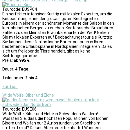
Tourcode: EUSP04
Ein perfekter intensiver Kurtrip mit lokalen Experten, um die
Beobachtung eines der großartigsten Beutegreifers
Europas in einem der schönsten Momente der Saison in den
kantabrischen Bergen zu erleben. Kantabrische Braunbären
zählen zu den kleinsten Braunbärenarten der Welt! Gehen
Sie mit lokalen Experten auf Beobachtungstour als Kurztrip!
Sie können diese fantastische Bärentour auch in Ihren
bestehende Urlaubspläne in Nordspanien integrieren. Da es
sich um freilebende Tiere handelt, gibt es keine
Sichtungsgarantie.
Preis:
ab 995 €
Dauer:
4 Tage
Teilnehmer:
2 bis 4
zur Tour
Wilde Wölfe, Biber und Elche
Tourcode: EUSE06
Wilde Wölfe, Biber und Elche in Schwedens Wäldern!
Wussten Sie, dass die höchsten Populationen von Elchen,
Bibern und Wölfen nur 2 Autostunden von Stockholm
entfernt sind? Dieses Abenteuer beinhaltet Wandern,