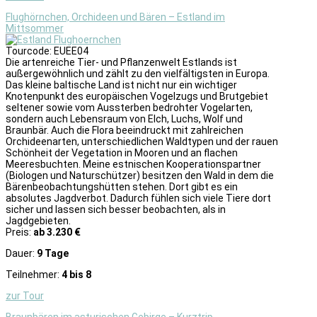
Flughörnchen, Orchideen und Bären – Estland im
Mittsommer
Tourcode: EUEE04
Die artenreiche Tier- und Pflanzenwelt Estlands ist
außergewöhnlich und zählt zu den vielfältigsten in Europa.
Das kleine baltische Land ist nicht nur ein wichtiger
Knotenpunkt des europäischen Vogelzugs und Brutgebiet
seltener sowie vom Aussterben bedrohter Vogelarten,
sondern auch Lebensraum von Elch, Luchs, Wolf und
Braunbär. Auch die Flora beeindruckt mit zahlreichen
Orchideenarten, unterschiedlichen Waldtypen und der rauen
Schönheit der Vegetation in Mooren und an flachen
Meeresbuchten. Meine estnischen Kooperationspartner
(Biologen und Naturschützer) besitzen den Wald in dem die
Bärenbeobachtungshütten stehen. Dort gibt es ein
absolutes Jagdverbot. Dadurch fühlen sich viele Tiere dort
sicher und lassen sich besser beobachten, als in
Jagdgebieten.
Preis:
ab 3.230 €
Dauer:
9 Tage
Teilnehmer:
4 bis 8
zur Tour
Braunbären im asturischen Gebirge – Kurztrip