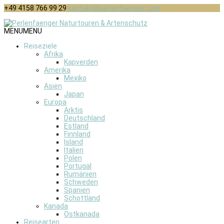
+49 4158 766 99 29
kontakt@perlenfaenger.com
MENU
MENU
Reiseziele
Afrika
Kapverden
Amerika
Mexiko
Asien
Japan
Europa
Arktis
Deutschland
Estland
Finnland
Island
Italien
Polen
Portugal
Rumänien
Schweden
Spanien
Schottland
Kanada
Ostkanada
Reisearten