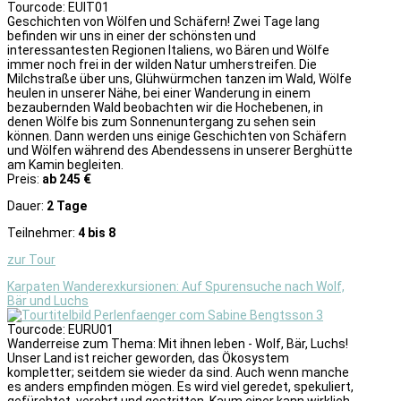
Tourcode: EUIT01
Geschichten von Wölfen und Schäfern! Zwei Tage lang
befinden wir uns in einer der schönsten und
interessantesten Regionen Italiens, wo Bären und Wölfe
immer noch frei in der wilden Natur umherstreifen. Die
Milchstraße über uns, Glühwürmchen tanzen im Wald, Wölfe
heulen in unserer Nähe, bei einer Wanderung in einem
bezaubernden Wald beobachten wir die Hochebenen, in
denen Wölfe bis zum Sonnenuntergang zu sehen sein
können. Dann werden uns einige Geschichten von Schäfern
und Wölfen während des Abendessens in unserer Berghütte
am Kamin begleiten.
Preis:
ab 245 €
Dauer:
2 Tage
Teilnehmer:
4 bis 8
zur Tour
Karpaten Wanderexkursionen: Auf Spurensuche nach Wolf,
Bär und Luchs
Tourcode: EURU01
Wanderreise zum Thema: Mit ihnen leben - Wolf, Bär, Luchs!
Unser Land ist reicher geworden, das Ökosystem
kompletter; seitdem sie wieder da sind. Auch wenn manche
es anders empfinden mögen. Es wird viel geredet, spekuliert,
gefürchtet, verehrt und gestritten. Kaum einer kann wirklich