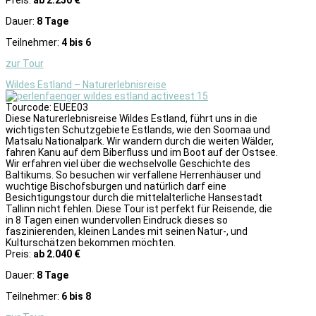
Dauer:
8 Tage
Teilnehmer:
4 bis 6
zur Tour
Wildes Estland – Naturerlebnisreise
Tourcode: EUEE03
Diese Naturerlebnisreise Wildes Estland, führt uns in die
wichtigsten Schutzgebiete Estlands, wie den Soomaa und
Matsalu Nationalpark. Wir wandern durch die weiten Wälder,
fahren Kanu auf dem Biberfluss und im Boot auf der Ostsee.
Wir erfahren viel über die wechselvolle Geschichte des
Baltikums. So besuchen wir verfallene Herrenhäuser und
wuchtige Bischofsburgen und natürlich darf eine
Besichtigungstour durch die mittelalterliche Hansestadt
Tallinn nicht fehlen. Diese Tour ist perfekt für Reisende, die
in 8 Tagen einen wundervollen Eindruck dieses so
faszinierenden, kleinen Landes mit seinen Natur-, und
Kulturschätzen bekommen möchten.
Preis:
ab 2.040 €
Dauer:
8 Tage
Teilnehmer:
6 bis 8