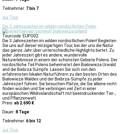
Teilnehmer:
7 bis 7
zur Tour
Die 3 Jahreszeiten im wilden nordöstlichen Polen
Tourcode: EUPO02
Die 3 Jahreszeiten im wilden nordöstlichen Polen! Begleiten
Sie uns auf dieser einzigartigen Tour, bei der uns die Natur
das ganze Jahr über unterschiedliche Highlights bietet. Zu
jeder Jahreszeit gibt es andere, wundervolle
Naturerlebnisse in einem der schönsten Gebiete Polens. Der
nordöstliche Teil Polens beheimatet den Bialowieza Urwald
and die Biebrza Sümpfe. Lassen Sie sich von den
erfahrensten lokalen Naturführern zu den besten Orten des
Bialowieza-Waldes und der Biebrza-Sümpfe zu jeder
Jahreszeit führen. Sie besuchen Plätze, die Sie alleine nicht
finden würden und Sie verbringen viel Zeit in einer
europäischen Wildnislandschaft mit beeindruckender Tier-,
und Pflanzenwelt.
Preis:
ab 2.690 €
Dauer:
8 Tage
Teilnehmer:
6 bis 12
zur Tour