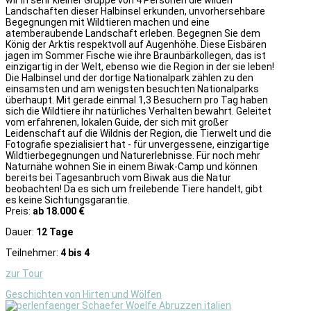
Landschaften dieser Halbinsel erkunden, unvorhersehbare
Begegnungen mit Wildtieren machen und eine
atemberaubende Landschaft erleben. Begegnen Sie dem
König der Arktis respektvoll auf Augenhöhe. Diese Eisbären
jagen im Sommer Fische wie ihre Braunbärkollegen, das ist
einzigartig in der Welt, ebenso wie die Region in der sie leben!
Die Halbinsel und der dortige Nationalpark zählen zu den
einsamsten und am wenigsten besuchten Nationalparks
überhaupt. Mit gerade einmal 1,3 Besuchern pro Tag haben
sich die Wildtiere ihr natürliches Verhalten bewahrt. Geleitet
vom erfahrenen, lokalen Guide, der sich mit großer
Leidenschaft auf die Wildnis der Region, die Tierwelt und die
Fotografie spezialisiert hat - für unvergessene, einzigartige
Wildtierbegegnungen und Naturerlebnisse. Für noch mehr
Naturnähe wohnen Sie in einem Biwak-Camp und können
bereits bei Tagesanbruch vom Biwak aus die Natur
beobachten! Da es sich um freilebende Tiere handelt, gibt
es keine Sichtungsgarantie.
Preis:
ab 18.000 €
Dauer:
12 Tage
Teilnehmer:
4 bis 4
zur Tour
Geschichten von Hirten und Wölfen