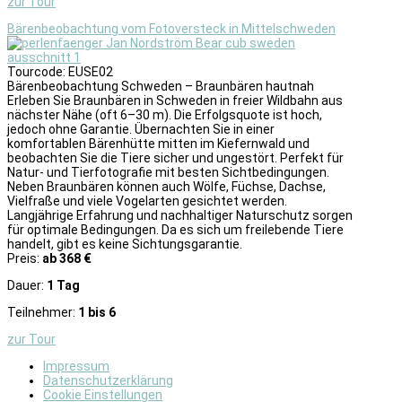
zur Tour
Bärenbeobachtung vom Fotoversteck in Mittelschweden
Tourcode: EUSE02
Bärenbeobachtung Schweden – Braunbären hautnah
Erleben Sie Braunbären in Schweden in freier Wildbahn aus
nächster Nähe (oft 6–30 m). Die Erfolgsquote ist hoch,
jedoch ohne Garantie. Übernachten Sie in einer
komfortablen Bärenhütte mitten im Kiefernwald und
beobachten Sie die Tiere sicher und ungestört. Perfekt für
Natur- und Tierfotografie mit besten Sichtbedingungen.
Neben Braunbären können auch Wölfe, Füchse, Dachse,
Vielfraße und viele Vogelarten gesichtet werden.
Langjährige Erfahrung und nachhaltiger Naturschutz sorgen
für optimale Bedingungen. Da es sich um freilebende Tiere
handelt, gibt es keine Sichtungsgarantie.
Preis:
ab 368 €
Dauer:
1 Tag
Teilnehmer:
1 bis 6
zur Tour
Impressum
Datenschutzerklärung
Cookie Einstellungen