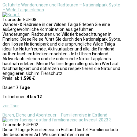
Geführte Wanderungen und Radtouren – Nationalpark Syöte
– Wilde Taiga erleben
Tourcode: EUFI08
Wander- & Radreise in der Wilden Taiga Erleben Sie eine
außergewöhnliche Kombination aus geführten
Wanderungen, Radtouren und Wildtierbeobachtungen in
Finnland. Diese Reise führt Sie durch den Nationalpark Syöte,
den Hossa Nationalpark und die ursprüngliche Wilde Taiga –
ideal für Naturfreunde, Aktivurlauber und alle, die Finnland
authentisch entdecken möchten. Jetzt Ihren Finnland
Aktivurlaub erleben und die unberührte Natur Lapplands
hautnah erleben. Meine Partner legen allergrößten Wert auf
Nachhaltigkeit und schätzen und respektieren die Natur und
engagieren sich im Tierschutz.
Preis:
ab 1.590 €
Dauer:
7 Tage
Teilnehmer:
4 bis 12
zur Tour
Bären, Elche und Abenteuer – Familienreise in Estland
Tourcode: EUEE02
Diese 9 tägige Familieneise in Estland bietet Familienurlaub
der besonderen Art. Wir übernachten in einer