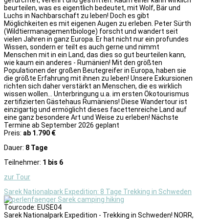
beurteilen, was es eigentlich bedeutet, mit Wolf, Bär und
Luchs in Nachbarschaft zu leben! Doch es gibt
Möglichkeiten es mit eigenen Augen zu erleben. Peter Sürth
(Wildtiermanagementbiologe) forscht und wandert seit
vielen Jahren in ganz Europa. Er hat nicht nur ein profundes
Wissen, sondern er teilt es auch gerne und nimmt
Menschen mit in ein Land, das dies so gut beurteilen kann,
wie kaum ein anderes - Rumänien! Mit den größten
Populationen der großen Beutegreifer in Europa, haben sie
die größte Erfahrung mit ihnen zu leben! Unsere Exkursionen
richten sich daher verstärkt an Menschen, die es wirklich
wissen wollen... Unterbringung u.a. im ersten Ökotourismus
zertifizierten Gästehaus Rumäniens! Diese Wandertour ist
einzigartig und ermöglicht dieses facettenreiche Land auf
eine ganz besondere Art und Weise zu erleben! Nächste
Termine ab September 2026 geplant
Preis:
ab 1.790 €
Dauer:
8 Tage
Teilnehmer:
1 bis 6
zur Tour
Sarek Nationalpark Expedition: 8 Tage Trekking in Schweden
Tourcode: EUSE04
Sarek Nationalpark Expedition - Trekking in Schweden! NORR,