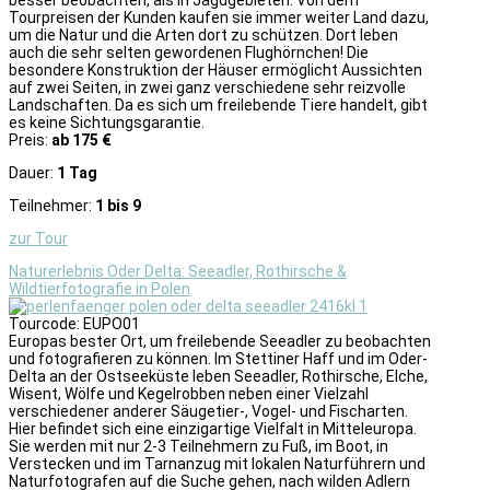
Tourpreisen der Kunden kaufen sie immer weiter Land dazu,
um die Natur und die Arten dort zu schützen. Dort leben
auch die sehr selten gewordenen Flughörnchen! Die
besondere Konstruktion der Häuser ermöglicht Aussichten
auf zwei Seiten, in zwei ganz verschiedene sehr reizvolle
Landschaften. Da es sich um freilebende Tiere handelt, gibt
es keine Sichtungsgarantie.
Preis:
ab 175 €
Dauer:
1 Tag
Teilnehmer:
1 bis 9
zur Tour
Naturerlebnis Oder Delta: Seeadler, Rothirsche &
Wildtierfotografie in Polen
Tourcode: EUPO01
Europas bester Ort, um freilebende Seeadler zu beobachten
und fotografieren zu können. Im Stettiner Haff und im Oder-
Delta an der Ostseeküste leben Seeadler, Rothirsche, Elche,
Wisent, Wölfe und Kegelrobben neben einer Vielzahl
verschiedener anderer Säugetier-, Vogel- und Fischarten.
Hier befindet sich eine einzigartige Vielfalt in Mitteleuropa.
Sie werden mit nur 2-3 Teilnehmern zu Fuß, im Boot, in
Verstecken und im Tarnanzug mit lokalen Naturführern und
Naturfotografen auf die Suche gehen, nach wilden Adlern