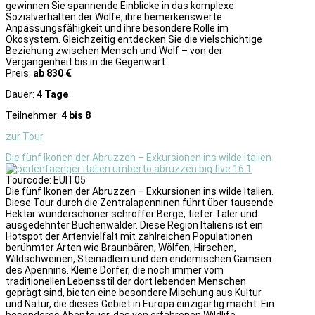
gewinnen Sie spannende Einblicke in das komplexe
Sozialverhalten der Wölfe, ihre bemerkenswerte
Anpassungsfähigkeit und ihre besondere Rolle im
Ökosystem. Gleichzeitig entdecken Sie die vielschichtige
Beziehung zwischen Mensch und Wolf – von der
Vergangenheit bis in die Gegenwart.
Preis:
ab 830 €
Dauer:
4 Tage
Teilnehmer:
4 bis 8
zur Tour
Die fünf Ikonen der Abruzzen – Exkursionen ins wilde Italien
Tourcode: EUIT05
Die fünf Ikonen der Abruzzen – Exkursionen ins wilde Italien.
Diese Tour durch die Zentralapenninen führt über tausende
Hektar wunderschöner schroffer Berge, tiefer Täler und
ausgedehnter Buchenwälder. Diese Region Italiens ist ein
Hotspot der Artenvielfalt mit zahlreichen Populationen
berühmter Arten wie Braunbären, Wölfen, Hirschen,
Wildschweinen, Steinadlern und den endemischen Gämsen
des Apennins. Kleine Dörfer, die noch immer vom
traditionellen Lebensstil der dort lebenden Menschen
geprägt sind, bieten eine besondere Mischung aus Kultur
und Natur, die dieses Gebiet in Europa einzigartig macht. Ein
besonderes Abenteuer, das von erfahrenen Wildlife-