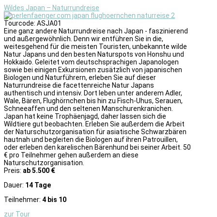
Wildes Japan – Naturrundreise
Tourcode: ASJA01
Eine ganz andere Naturrundreise nach Japan - faszinierend
und außergewöhnlich. Denn wir entführen Sie in die,
weitesgehend für die meisten Touristen, unbekannte wilde
Natur Japans und den besten Naturspots von Honshu und
Hokkaido. Geleitet vom deutschsprachigen Japanologen
sowie bei einigen Exkursionen zusätzlich von japanischen
Biologen und Naturführern, erleben Sie auf dieser
Naturrundreise die facettenreiche Natur Japans
authentisch und intensiv. Dort leben unter anderem Adler,
Wale, Bären, Flughörnchen bis hin zu Fisch-Uhus, Serauen,
Schneeaffen und den seltenen Manschurenkranichen.
Japan hat keine Trophäenjagd, daher lassen sich die
Wildtiere gut beobachten. Erleben Sie außerdem die Arbeit
der Naturschutzorganisation für asiatische Schwarzbären
hautnah und begleiten die Biologen auf ihren Patrouillen,
oder erleben den karelischen Bärenhund bei seiner Arbeit. 50
€ pro Teilnehmer gehen außerdem an diese
Naturschutzorganisation.
Preis:
ab 5.500 €
Dauer:
14 Tage
Teilnehmer:
4 bis 10
zur Tour