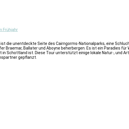
m Frühjahr
s ist die unentdeckte Seite des Cairngorms-Nationalparks, eine Schlu
 Braemar, Ballater und Aboyne beherbergen. Es ist ein Paradies für W
 in Schottland ist. Diese Tour unterstützt einige lokale Natur-, und A
spartner gepflanzt.