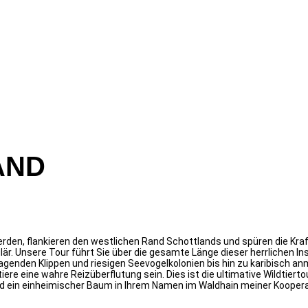
AND
rden, flankieren den westlichen Rand Schottlands und spüren die Kraft 
lär. Unsere Tour führt Sie über die gesamte Länge dieser herrlichen In
genden Klippen und riesigen Seevogelkolonien bis hin zu karibisch 
re eine wahre Reizüberflutung sein. Dies ist die ultimative Wildtierto
wird ein einheimischer Baum in Ihrem Namen im Waldhain meiner Kooper