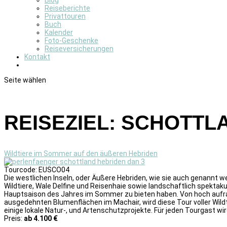
Blog
Reiseberichte
Privattouren
Buch
Kalender
Foto-Geschenke
Reiseversicherungen
Kontakt
Seite wählen
REISEZIEL:
SCHOTTL
Wildtiere im Sommer auf den äußeren Hebriden
Tourcode: EUSCO04
Die westlichen Inseln, oder Äußere Hebriden, wie sie auch genannt we
Wildtiere, Wale Delfine und Reisenhaie sowie landschaftlich spektaku
Hauptsaison des Jahres im Sommer zu bieten haben. Von hoch aufra
ausgedehnten Blumenflächen im Machair, wird diese Tour voller Wildtie
einige lokale Natur-, und Artenschutzprojekte. Für jeden Tourgast 
Preis:
ab 4.100 €