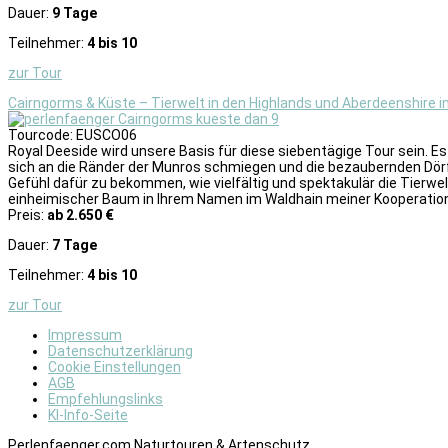
Dauer:
9 Tage
Teilnehmer:
4 bis 10
zur Tour
Cairngorms & Küste – Tierwelt in den Highlands und Aberdeenshire i
Tourcode: EUSCO06
Royal Deeside wird unsere Basis für diese siebentägige Tour sein. E
sich an die Ränder der Munros schmiegen und die bezaubernden Dörfer
Gefühl dafür zu bekommen, wie vielfältig und spektakulär die Tierwelt
einheimischer Baum in Ihrem Namen im Waldhain meiner Kooperation
Preis:
ab 2.650 €
Dauer:
7 Tage
Teilnehmer:
4 bis 10
zur Tour
Impressum
Datenschutzerklärung
Cookie Einstellungen
AGB
Empfehlungslinks
KI-Info-Seite
Perlenfaenger.com Naturtouren & Artenschutz