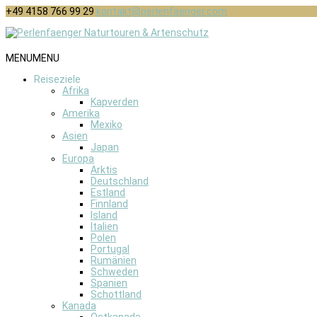
+49 4158 766 99 29
kontakt@perlenfaenger.com
MENU
MENU
Reiseziele
Afrika
Kapverden
Amerika
Mexiko
Asien
Japan
Europa
Arktis
Deutschland
Estland
Finnland
Island
Italien
Polen
Portugal
Rumänien
Schweden
Spanien
Schottland
Kanada