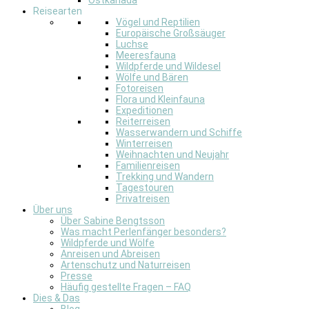
Ostkanada
Reisearten
Vögel und Reptilien
Europäische Großsäuger
Luchse
Meeresfauna
Wildpferde und Wildesel
Wölfe und Bären
Fotoreisen
Flora und Kleinfauna
Expeditionen
Reiterreisen
Wasserwandern und Schiffe
Winterreisen
Weihnachten und Neujahr
Familienreisen
Trekking und Wandern
Tagestouren
Privatreisen
Über uns
Über Sabine Bengtsson
Was macht Perlenfänger besonders?
Wildpferde und Wölfe
Anreisen und Abreisen
Artenschutz und Naturreisen
Presse
Häufig gestellte Fragen – FAQ
Dies & Das