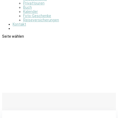
Privattouren
Buch
Kalender
Foto-Geschenke
Reiseversicherungen
Kontakt
Seite wählen
Land´s End – Eisbären und
Natur-Fotosafari