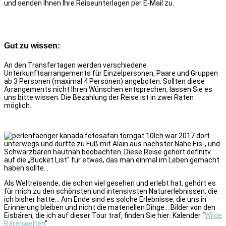
und senden Ihnen Ihre Reiseunterlagen per E-Mail zu.
Gut zu wissen:
An den Transfertagen werden verschiedene
Unterkunftsarrangements für Einzelpersonen, Paare und Gruppen
ab 3 Personen (maximal 4 Personen) angeboten.
Sollten diese
Arrangements nicht Ihren Wünschen entsprechen, lassen Sie es
uns bitte wissen.
Die Bezahlung der Reise ist in zwei Raten
möglich.
Ich war 2017 dort
unterwegs und durfte zu Fuß mit Alain aus nächster Nähe Eis-, und
Schwarzbären hautnah beobachten. Diese Reise gehört definitv
auf die „Bucket List“ für etwas, das man
einmal im Leben gemacht
haben sollte…
Als Weltreisende, die schon viel gesehen und erlebt hat, gehört es
für mich zu den schönsten und intensivsten Naturerlebnissen, die
ich bisher hatte… Am Ende sind es solche Erlebnisse, die uns in
Erinnerung bleiben und nicht die materiellen Dinge… Bilder von den
Eisbären, die ich auf dieser Tour traf, finden Sie hier: Kalender “
Wilde
Bärenwelten
”