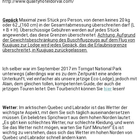
http://www.qualityhoteldorval.com/
Gepäck
Maximal zwei Stück pro Person, von denen keines 20 kg
oder 62 „(160 cm) in der Gesamtabmessung überschreiten darf (L
+ B + H). Überschüssige Gebühren werden auf jedes Stück
angewendet, das diese Grenzen überschreitet.
Achtung: Aufgrund
der Gewichtsbeschränkung des Buschflugzeugs auf dem Flug von
Kuujjuaq zur Lodge wird jedes Gepäck, das die Erlaubnisgrenze
überschreitet, in Kuujjuaq zurückgelassen.
Ich selber war im September 2017 im Torngat National Park
unterwegs (allerdings war es zu dem Zeitpunkt eine andere
Unterkunft, viel einfacher als unsere jetzige Eco-Lodge), jedoch mit
Alain, dem gleichen tollen, kompetenten Guide, der auch die
jetzigen Touren leitet. Den Tourbericht können Sie
hier
lesen!
Wetter:
Im arktischen Quebec und Labrador ist das Wetter der
wichtigste Aspekt, mit dem Sie sich täglich auseinandersetzen
müssen. Ein beliebtes Sprichwort aus dem hohen Norden lautet:
„Es gibt kein schlechtes Wetter, nur schlechte Kleidung, und wenn
Sie das Wetter nicht mögen, warten Sie fünf Minuten!“ Es ist
wichtig zu verstehen, dass sich das Wetter im hohen Norden von
Quebec und Labrador schnell ändern kann.