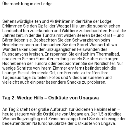
Übernachtung in der Lodge.
Sehenswürdigkeiten und Aktivitäten in der Nähe der Lodge:
Erklimmen Sie den Gipfel der Wedge Hills, um die subarktischen
Landschaften zu erkunden und Wildtiere zu beobachten. Es ist die
Jahreszeit, in der die Tundra mit wilden Beeren bedeckt ist – und
Bären lieben sie. Beobachten Sie den Schwarzbären beim
Heidelbeeressen und besuchen Sie den Sorrel-Wasserfall, wo
Wanderfalken über den unzugänglichen Felswänden des
Flusscanyons kreisen. Entspannen Sie einfach im Thermalbad,
spazieren Sie am Flussufer entlang, radeln Sie über die kargen
Hochebenen der Tundra oder beobachten Sie die Nordlichter. Nur
wenige Schritte von Ihrem Zimmer entfernt befindet sich die
Lounge. Sie ist der ideale Ort, um Freunde zu treffen, Ihre
Tagesausflüge zu teilen, Fotos und Videos anzusehen und
vielleicht auch ein paar besondere Snacks zu probieren.
Tag 2: Wedge Hills – Ostküste von Unagava
An Tag 2 steht der große Aufbruch zur Goldenen Halbinsel an –
heute steuern wir die Ostküste von Ungava an. Der 1,5-stündige
Wasserflugzeugflug mit Zwischenstopp führt Sie durch einige der
bedeutendsten Naturschauplätze der Ostküste von Ungava.