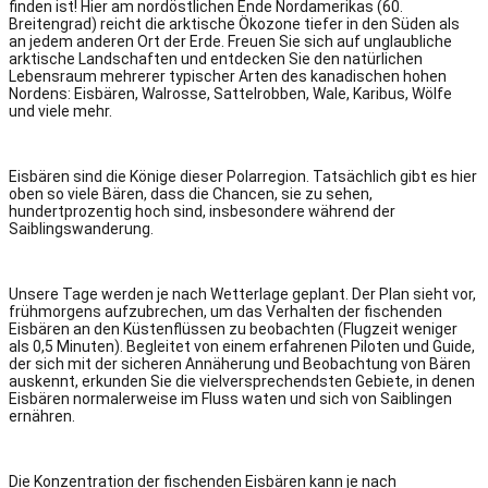
finden ist! Hier am nordöstlichen Ende Nordamerikas (60.
Breitengrad) reicht die arktische Ökozone tiefer in den Süden als
an jedem anderen Ort der Erde. Freuen Sie sich auf unglaubliche
arktische Landschaften und entdecken Sie den natürlichen
Lebensraum mehrerer typischer Arten des kanadischen hohen
Nordens: Eisbären, Walrosse, Sattelrobben, Wale, Karibus, Wölfe
und viele mehr.
Eisbären sind die Könige dieser Polarregion. Tatsächlich gibt es hier
oben so viele Bären, dass die Chancen, sie zu sehen,
hundertprozentig hoch sind, insbesondere während der
Saiblingswanderung.
Unsere Tage werden je nach Wetterlage geplant. Der Plan sieht vor,
frühmorgens aufzubrechen, um das Verhalten der fischenden
Eisbären an den Küstenflüssen zu beobachten (Flugzeit weniger
als 0,5 Minuten). Begleitet von einem erfahrenen Piloten und Guide,
der sich mit der sicheren Annäherung und Beobachtung von Bären
auskennt, erkunden Sie die vielversprechendsten Gebiete, in denen
Eisbären normalerweise im Fluss waten und sich von Saiblingen
ernähren.
Die Konzentration der fischenden Eisbären kann je nach