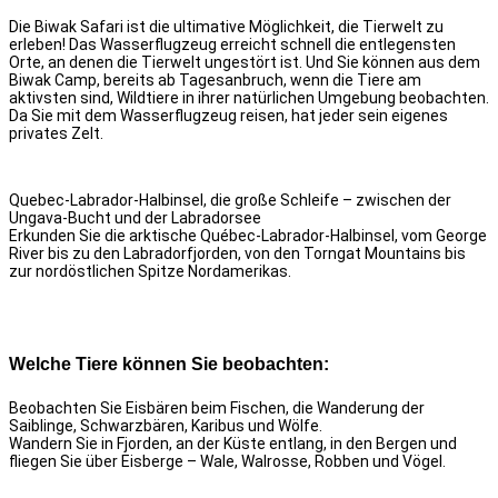
Die Biwak Safari ist die ultimative Möglichkeit, die Tierwelt zu
erleben!
Das Wasserflugzeug erreicht schnell die entlegensten
Orte, an denen die Tierwelt ungestört ist. Und Sie können aus dem
Biwak Camp, bereits ab Tagesanbruch, wenn die Tiere am
aktivsten sind, Wildtiere in ihrer natürlichen Umgebung beobachten.
Da Sie mit dem Wasserflugzeug reisen, hat jeder sein eigenes
privates Zelt.
Quebec-Labrador-Halbinsel, die große Schleife – zwischen der
Ungava-Bucht und der Labradorsee
Erkunden Sie die arktische Québec-Labrador-Halbinsel, vom George
River bis zu den Labradorfjorden, von den Torngat Mountains bis
zur nordöstlichen Spitze Nordamerikas.
Welche Tiere können Sie beobachten:
Beobachten Sie Eisbären beim Fischen, die Wanderung der
Saiblinge, Schwarzbären, Karibus und Wölfe.
Wandern Sie in Fjorden, an der Küste entlang, in den Bergen und
fliegen Sie über Eisberge – Wale, Walrosse, Robben und Vögel.