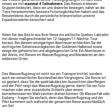
reisen wir mit
maximal 4 Teilnehmern
.
Das Reisen in kleinen
Gruppen bedeutet, dass wir uns diskreter bewegen, näher an die
Tiere herankommen, bessere Fotomöglichkeiten haben und das
Reiseerlebnis durch die persönliche Interpretation unserer
Expeditionsleiter bereichert wird.
Holen Sie das Beste aus Ihrer Reise ins arktische Quebec-Labrador
mit dieser maßgeschneiderten 12-tägigen/11-Nächte-Tour
heraus. Bei diesem einzigartigen Abenteuer entdecken Sie die
wichtigsten Sehenswürdigkeiten der Goldenen Halbinsel sowie
einige der geheimsten und abgelegensten Orte. Ein Abenteuer in
der Arktis, mit Reisen im Wasserflugzeug und Biwakieren an den
wildesten Orten.
Das Wasserflugzeug ist nicht nur ein Transportmittel, sondern
auch ein wesentlicher Bestandteil des Vergnügens. Die Route ist
so geplant, dass Sie die spektakulärsten Aussichten überfliegen,
und der Pilot neigt das Wasserflugzeug gerne, damit Sie ein Foto
machen oder eine zusätzliche Schleife über einem
bemerkenswerten Wahrzeichen drehen können. Ob Wasserfall oder
Eisberg – fragen Sie einfach, denn das Wasserflugzeug und der
Pilot kümmern sich während der gesamten Reise ausschließlich
um Sie!