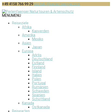
+49 4158 766 99 29
kontakt@perlenfaenger.com
MENU
MENU
Reiseziele
Afrika
Kapverden
Amerika
Mexiko
Asien
Japan
Europa
Arktis
Deutschland
Estland
Finnland
Island
Italien
Polen
Portugal
Rumänien
Schweden
Spanien
Schottland
Kanada
Ostkanada
Reisearten