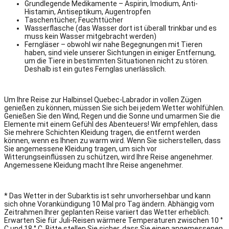
Grundlegende Medikamente – Aspirin, Imodium, Anti-
Histamin, Antiseptikum, Augentropfen
Taschentücher, Feuchttücher
Wasserflasche (das Wasser dort ist überall trinkbar und es
muss kein Wasser mitgebracht werden)
Ferngläser – obwohl wir nahe Begegnungen mit Tieren
haben, sind viele unserer Sichtungen in einiger Entfernung,
um die Tiere in bestimmten Situationen nicht zu stören.
Deshalb ist ein gutes Fernglas unerlässlich.
Um Ihre Reise zur Halbinsel Quebec-Labrador in vollen Zügen
genießen zu können, müssen Sie sich bei jedem Wetter wohlfühlen.
Genießen Sie den Wind, Regen und die Sonne und umarmen Sie die
Elemente mit einem Gefühl des Abenteuers!
Wir empfehlen, dass
Sie mehrere Schichten Kleidung tragen, die entfernt werden
können, wenn es Ihnen zu warm wird.
Wenn Sie sicherstellen, dass
Sie angemessene Kleidung tragen, um sich vor
Witterungseinflüssen zu schützen, wird Ihre Reise angenehmer.
Angemessene Kleidung macht Ihre Reise angenehmer.
* Das Wetter in der Subarktis ist sehr unvorhersehbar und kann
sich ohne Vorankündigung 10 Mal pro Tag ändern.
Abhängig vom
Zeitrahmen Ihrer geplanten Reise variiert das Wetter erheblich.
Erwarten Sie für Juli-Reisen wärmere Temperaturen zwischen 10 °
C und 18 ° C.
Bitte stellen Sie sicher, dass Sie einen angemessenen