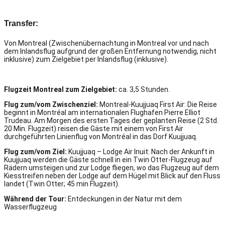
Transfer:
Von Montreal (Zwischenübernachtung in Montreal vor und nach
dem Inlandsflug aufgrund der großen Entfernung notwendig, nicht
inklusive) zum Zielgebiet per Inlandsflug (inklusive).
Flugzeit Montreal zum Zielgebiet:
ca. 3,5 Stunden.
Flug zum/vom Zwischenziel:
Montreal-Kuujjuaq
First Air:
Die Reise
beginnt in Montréal am internationalen Flughafen Pierre Elliot
Trudeau.
Am Morgen des ersten Tages der geplanten Reise (2 Std.
20 Min. Flugzeit) reisen die Gäste mit einem von First Air
durchgeführten Linienflug von Montréal in das Dorf Kuujjuaq.
Flug zum/vom Ziel:
Kuujjuaq – Lodge
Air Inuit
:
Nach der Ankunft in
Kuujjuaq werden die Gäste schnell in ein Twin Otter-Flugzeug auf
Rädern umsteigen und zur Lodge fliegen, wo das Flugzeug auf dem
Kiesstreifen neben der Lodge auf dem Hügel mit Blick auf den Fluss
landet (Twin Otter; 45 min
Flugzeit).
Während der Tour:
Entdeckungen in der Natur mit dem
Wasserflugzeug