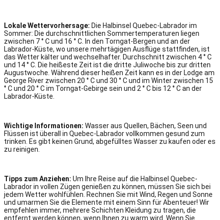
Lokale Wettervorhersage:
Die Halbinsel Quebec-Labrador im
Sommer: Die durchschnittlichen Sommertemperaturen liegen
zwischen 7 ° C und 16 ° C. In den Torngat-Bergen und an der
Labrador-Küste, wo unsere mehrtägigen Ausflüge stattfinden, ist
das Wetter kälter und wechselhafter. Durchschnitt zwischen 4 ° C
und 14 ° C. Die heißeste Zeit ist die dritte Juliwoche bis zur dritten
Augustwoche. Während dieser heißen Zeit kann es in der Lodge am
George River zwischen 20 ° C und 30 ° C und im Winter zwischen 15
° C und 20 ° C im Torngat-Gebirge sein und 2 ° C bis 12 ° C an der
Labrador-Küste.
Wichtige Informationen:
Wasser aus Quellen, Bächen, Seen und
Flüssen ist überall in Quebec-Labrador vollkommen gesund zum
trinken. Es gibt keinen Grund, abgefülltes Wasser zu kaufen oder es
zu reinigen.
Tipps zum Anziehen:
Um Ihre Reise auf die Halbinsel Quebec-
Labrador in vollen Zügen genießen zu können, müssen Sie sich bei
jedem Wetter wohlfühlen. Rechnen Sie mit Wind, Regen und Sonne
und umarmen Sie die Elemente mit einem Sinn für Abenteuer! Wir
empfehlen immer, mehrere Schichten Kleidung zu tragen, die
entfernt werden können, wenn Ihnen zu warm wird. Wenn Sie