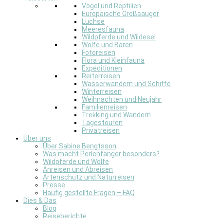
Vögel und Reptilien
Europäische Großsäuger
Luchse
Meeresfauna
Wildpferde und Wildesel
Wölfe und Bären
Fotoreisen
Flora und Kleinfauna
Expeditionen
Reiterreisen
Wasserwandern und Schiffe
Winterreisen
Weihnachten und Neujahr
Familienreisen
Trekking und Wandern
Tagestouren
Privatreisen
Über uns
Über Sabine Bengtsson
Was macht Perlenfänger besonders?
Wildpferde und Wölfe
Anreisen und Abreisen
Artenschutz und Naturreisen
Presse
Häufig gestellte Fragen – FAQ
Dies & Das
Blog
Reiseberichte