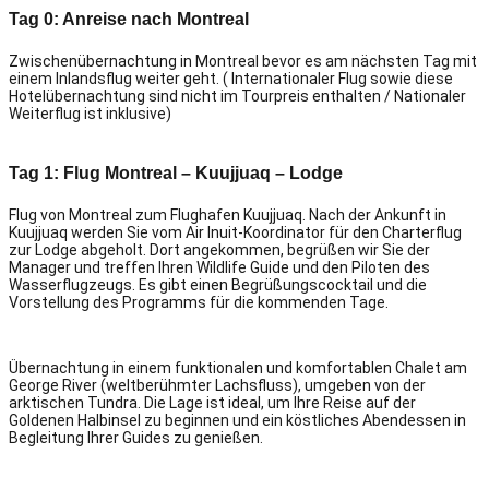
Tag 0: Anreise nach Montreal
Zwischenübernachtung in Montreal bevor es am nächsten Tag mit
einem Inlandsflug weiter geht. ( Internationaler Flug sowie diese
Hotelübernachtung sind nicht im Tourpreis enthalten / Nationaler
Weiterflug ist inklusive)
Tag 1: Flug Montreal – Kuujjuaq – Lodge
Flug von Montreal zum Flughafen Kuujjuaq. Nach der Ankunft in
Kuujjuaq werden Sie vom Air Inuit-Koordinator für den Charterflug
zur Lodge abgeholt. Dort angekommen, begrüßen wir Sie der
Manager und treffen Ihren Wildlife Guide und den Piloten des
Wasserflugzeugs. Es gibt einen Begrüßungscocktail und die
Vorstellung des Programms für die kommenden Tage.
Übernachtung in einem funktionalen und komfortablen Chalet am
George River (weltberühmter Lachsfluss), umgeben von der
arktischen Tundra. Die Lage ist ideal, um Ihre Reise auf der
Goldenen Halbinsel zu beginnen und ein köstliches Abendessen in
Begleitung Ihrer Guides zu genießen.