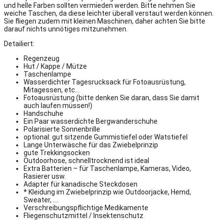
und helle Farben sollten vermieden werden. Bitte nehmen Sie
weiche Taschen, da diese leichter überall verstaut werden können.
Sie fliegen zudem mit kleinen Maschinen, daher achten Sie bitte
darauf nichts unnötiges mitzunehmen.
Detailiert:
Regenzeug
Hut / Kappe / Mütze
Taschenlampe
Wasserdichter Tagesrucksack für Fotoausrüstung,
Mitagessen, etc…
Fotoausrüstung (bitte denken Sie daran, dass Sie damit
auch laufen müssen!)
Handschuhe
Ein Paar wasserdichte Bergwanderschuhe
Polarisierte Sonnenbrille
optional: gut sitzende Gummistiefel oder Watstiefel
Lange Unterwäsche für das Zwiebelprinzip
gute Trekkingsocken
Outdoorhose, schnelltrocknend ist ideal
Extra Batterien – für Taschenlampe, Kameras, Video,
Rasierer usw.
Adapter für kanadische Steckdosen
* Kleidung im Zwiebelprinzip wie Outdoorjacke, Hemd,
Sweater, ….
Verschreibungspflichtige Medikamente
Fliegenschutzmittel / Insektenschutz