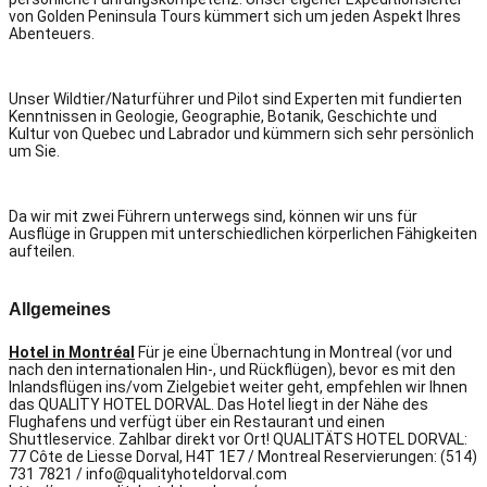
von Golden Peninsula Tours kümmert sich um jeden Aspekt Ihres
Abenteuers.
Unser Wildtier/Naturführer und Pilot sind Experten mit fundierten
Kenntnissen in Geologie, Geographie, Botanik, Geschichte und
Kultur von Quebec und Labrador und kümmern sich sehr persönlich
um Sie.
Da wir mit zwei Führern unterwegs sind, können wir uns für
Ausflüge in Gruppen mit unterschiedlichen körperlichen Fähigkeiten
aufteilen.
Allgemeines
Hotel in Montréal
Für je eine Übernachtung in Montreal (vor und
nach den internationalen Hin-, und Rückflügen), bevor es mit den
Inlandsflügen ins/vom Zielgebiet weiter geht, empfehlen wir Ihnen
das QUALITY HOTEL DORVAL. Das Hotel liegt in der Nähe des
Flughafens und verfügt über ein Restaurant und einen
Shuttleservice. Zahlbar direkt vor Ort! QUALITÄTS HOTEL DORVAL:
77 Côte de Liesse Dorval, H4T 1E7 / Montreal Reservierungen: (514)
731 7821 / info@qualityhoteldorval.com