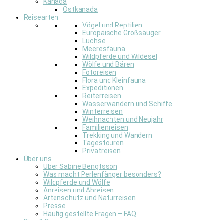
Kanada
Ostkanada
Reisearten
Vögel und Reptilien
Europäische Großsäuger
Luchse
Meeresfauna
Wildpferde und Wildesel
Wölfe und Bären
Fotoreisen
Flora und Kleinfauna
Expeditionen
Reiterreisen
Wasserwandern und Schiffe
Winterreisen
Weihnachten und Neujahr
Familienreisen
Trekking und Wandern
Tagestouren
Privatreisen
Über uns
Über Sabine Bengtsson
Was macht Perlenfänger besonders?
Wildpferde und Wölfe
Anreisen und Abreisen
Artenschutz und Naturreisen
Presse
Häufig gestellte Fragen – FAQ