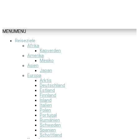
MENU
MENU
Reiseziele
Afrika
Kapverden
Amerika
Mexiko
Asien
Japan
Europa
Arktis
Deutschland
Estland
Finnland
Island
Italien
Polen
Portugal
Rumänien
Schweden
Spanien
Schottland