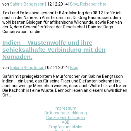
von
Sabine Bengtsson
|
12.12.2014
|
Blog
,
Reiseberichte
Text und Fotos sind geschützt! Am Montag den 08.12 treffe ich
mich in der Nähe von Amsterdam mit Dr. Greg Rasmussen, dem
wohl besten Biologen für afrikanische Wildhunde, sowie Ron van
der A, dem Geschäftsführer der Gesellschaft Painted Dogs
Conservation für die...
Indien – Wüstenwölfe und ihre
schicksalhafte Verbindung mit den
Nomaden.
von
Sabine Bengtsson
|
02.11.2014
|
Blog
Safari mit preisgekröntem Naturforscher von Sabine Bengtsson
Indien – ein Land, das für seine Tiger und Elefanten bekannt ist,
aber nur wenige Menschen wissen, dass auch Wölfe hier auftreten.
Die Kachchh ist eine Wüste. Dennoch leben an diesem unwirtlichen
Ort...
Impressum
Datenschutzerklärung
Cookie Einstellungen
AGB
Empfehlungslinks