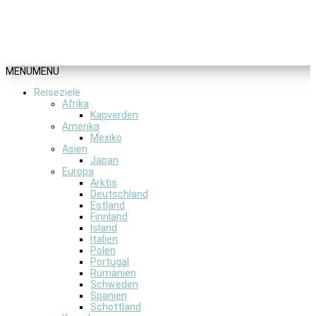
MENU
MENU
Reiseziele
Afrika
Kapverden
Amerika
Mexiko
Asien
Japan
Europa
Arktis
Deutschland
Estland
Finnland
Island
Italien
Polen
Portugal
Rumänien
Schweden
Spanien
Schottland