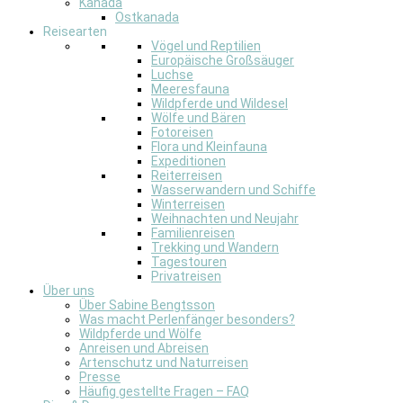
Kanada
Ostkanada
Reisearten
Vögel und Reptilien
Europäische Großsäuger
Luchse
Meeresfauna
Wildpferde und Wildesel
Wölfe und Bären
Fotoreisen
Flora und Kleinfauna
Expeditionen
Reiterreisen
Wasserwandern und Schiffe
Winterreisen
Weihnachten und Neujahr
Familienreisen
Trekking und Wandern
Tagestouren
Privatreisen
Über uns
Über Sabine Bengtsson
Was macht Perlenfänger besonders?
Wildpferde und Wölfe
Anreisen und Abreisen
Artenschutz und Naturreisen
Presse
Häufig gestellte Fragen – FAQ