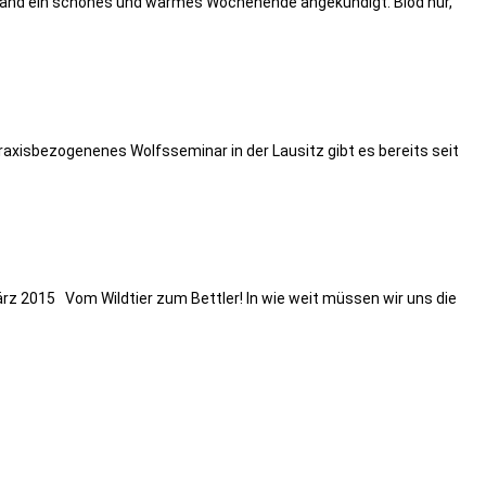
chland ein schönes und warmes Wochenende angekündigt. Blöd nur,
isbezogenenes Wolfsseminar in der Lausitz gibt es bereits seit
z 2015 Vom Wildtier zum Bettler! In wie weit müssen wir uns die