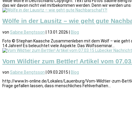
Wilde Wölfe in Deutschland Copyright: Text und Fotos Sabine Bengts
das wir davon nicht viel mitbekommen werden. Denn wir werden uns m
Wölfe in der Lausitz – wie geht gute Nachb
von
Sabine Bengtsson
|
13.01.2026
|
Blog
Foto © Stephan Kaasche Zusammenleben mit dem Wolf – wie geht das
14 Jahren! Es beleuchtet viele Aspekte. Das Wolfsseminar...
Vom Wildtier zum Bettler! Artikel vom 07.0
von
Sabine Bengtsson
|
09.03.2015
|
Blog
http://www.ln-online.de/Lokales/Lauenburg/Vom-Wildtier-zum-Bettle
Frage gefallen lassen, dass menschliches Fehlverhalten...