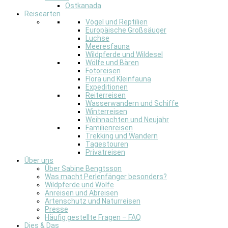
Ostkanada
Reisearten
Vögel und Reptilien
Europäische Großsäuger
Luchse
Meeresfauna
Wildpferde und Wildesel
Wölfe und Bären
Fotoreisen
Flora und Kleinfauna
Expeditionen
Reiterreisen
Wasserwandern und Schiffe
Winterreisen
Weihnachten und Neujahr
Familienreisen
Trekking und Wandern
Tagestouren
Privatreisen
Über uns
Über Sabine Bengtsson
Was macht Perlenfänger besonders?
Wildpferde und Wölfe
Anreisen und Abreisen
Artenschutz und Naturreisen
Presse
Häufig gestellte Fragen – FAQ
Dies & Das