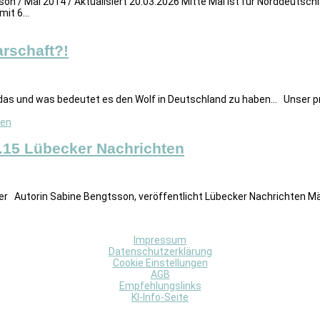
son / Mai 2014 / Aktualisiert 20.03.2026 Mitte Mai ist für Norddeuts
it 6...
arschaft?!
 und was bedeutet es den Wolf in Deutschland zu haben… Unser prax
3.15 Lübecker Nachrichten
r Autorin Sabine Bengtsson, veröffentlicht Lübecker Nachrichten Mär
Impressum
Datenschutzerklärung
Cookie Einstellungen
AGB
Empfehlungslinks
KI-Info-Seite