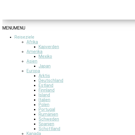
MENU
MENU
Reiseziele
Afrika
Kapverden
Amerika
Mexiko
Asien
Japan
Europa
Arktis
Deutschland
Estland
Finnland
Island
Italien
Polen
Portugal
Rumänien
Schweden
Spanien
Schottland
Kanada