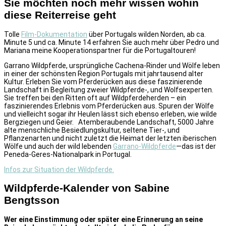
Sie möchten noch mehr wissen wohin
diese Reiterreise geht
Tolle
Film-Dokumentation
über Portugals wilden Norden, ab ca.
Minute 5 und ca. Minute 14 erfahren Sie auch mehr über Pedro und
Mariana meine Kooperationspartner für die Portugaltouren!
Garrano Wildpferde, ursprüngliche Cachena-Rinder und Wölfe leben
in einer der schönsten Region Portugals mit jahrtausend alter
Kultur. Erleben Sie vom Pferderücken aus diese faszinierende
Landschaft in Begleitung zweier Wildpferde-, und Wolfsexperten.
Sie treffen bei den Ritten oft auf Wildpferdeherden – ein
faszinierendes Erlebnis vom Pferderücken aus. Spuren der Wölfe
und vielleicht sogar ihr Heulen lässt sich ebenso erleben, wie wilde
Bergziegen und Geier. Atemberaubende Landschaft, 5000 Jahre
alte menschliche Besiedlungskultur, seltene Tier-, und
Pflanzenarten und nicht zuletzt die Heimat der letzten iberischen
Wölfe und auch der wild lebenden
Garrano-Wildpferde
—das ist der
Peneda-Geres-Nationalpark in Portugal.
Infos zur Situation der Wildpferde.
Wildpferde-Kalender von Sabine
Bengtsson
Wer eine Einstimmung oder später eine Erinnerung an seine