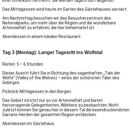
Ihrer Unterkunft entfernt. Sie werden täglich dort abgeholt.
Das Mittagessen wird heute im Garten des Gästehauses serviert.
Am Nachmittag besuchen wir das Besucherzentrum des
Nationalparks, um mehr über die Region und die wunderbare
Artenvielfalt zu erfahren, die hier beheimatet ist.
Abendessen in einem lokalen Restaurant.
Tag 3 (Montag): Langer Tagesritt ins Wolfstal
Reiten: 5 – 6 Stunden
Dieser Ausritt führt Sie in Richtung des sagenhaften „Tals der
Wölfe“ (Valley of the Wolves) – eines der schönsten Täler des
Gebirges.
Picknick-Mittagessen in den Bergen.
Das Gebiet strotzt nur so vor Artenvielfalt und bietet
hervorragende Gelegenheiten, Wildtiere zu beobachten. Nicht
zuletzt können Sie genau hier in diesem Tal die beeindruckendsten
Garrano-Herden der gesamten Region entdecken.
Abendessen im Gästehaus.