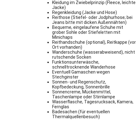
Kleidung im Zwiebelprinzip (Fleece, leichte
Jacke)
Regenkleidung (Jacke und Hose)
Reithose (Stiefel- oder Jodphurhose; bei
Jeans bitte mit dicken Außennähten)
Bequeme, eingelaufene Schuhe mit
grober Sohle oder Stiefeletten mit
Minichaps
Reithandschuhe (optional), Reitkappe (vor
Ort vorhanden)
Wanderschuhe (wasserabweisend), nicht
rutschende Socken
Funktionsunterwäsche,
schnelltrocknende Wanderhose
Eventuell Gamaschen wegen
Stechginster
Sonnen- und Regenschutz,
Kopfbedeckung, Sonnenbrille
Sonnencreme, Mückenmittel,
Taschenlampe oder Stirnlampe
Wasserflasche, Tagesrucksack, Kamera,
Fernglas
Badesachen (für eventuellen
Thermalquellenbesuch)