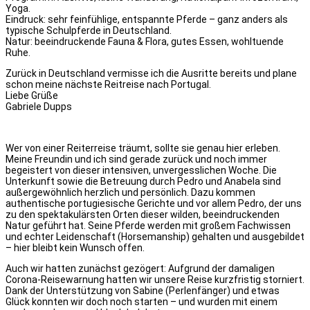
Yoga.
Eindruck: sehr feinfühlige, entspannte Pferde – ganz anders als
typische Schulpferde in Deutschland.
Natur: beeindruckende Fauna & Flora, gutes Essen, wohltuende
Ruhe.
Zurück in Deutschland vermisse ich die Ausritte bereits und plane
schon meine nächste Reitreise nach Portugal.
Liebe Grüße
Gabriele Dupps
Wer von einer Reiterreise träumt, sollte sie genau hier erleben.
Meine Freundin und ich sind gerade zurück und noch immer
begeistert von dieser intensiven, unvergesslichen Woche. Die
Unterkunft sowie die Betreuung durch Pedro und Anabela sind
außergewöhnlich herzlich und persönlich. Dazu kommen
authentische portugiesische Gerichte und vor allem Pedro, der uns
zu den spektakulärsten Orten dieser wilden, beeindruckenden
Natur geführt hat. Seine Pferde werden mit großem Fachwissen
und echter Leidenschaft (Horsemanship) gehalten und ausgebildet
– hier bleibt kein Wunsch offen.
Auch wir hatten zunächst gezögert: Aufgrund der damaligen
Corona-Reisewarnung hatten wir unsere Reise kurzfristig storniert.
Dank der Unterstützung von Sabine (Perlenfänger) und etwas
Glück konnten wir doch noch starten – und wurden mit einem