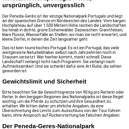
ursprünglich, unvergesslich
Der Peneda-Gerês ist der einzige Nationalpark Portugals und liegt
an der spanischen Grenze im Nordwesten des Landes. Vom kargen
Hochplateau auf über 1.500 Metern Höhe reichen die Landschaften
bis hinab in dichte, grüne Eichenwälder. Dazwischen: Granitfelsen,
klare Flüsse, Wasserfälle an Stellen, wo man sie nicht erwartet, und
kleine Dörfer, in denen die Zeit langsamer geht.
Das ist kein touristisches Portugal. Es ist ein Portugal, das viele
weitgereiste Naturliebhaber selbst nach Jahrzehnten noch in
Staunen versetzt. Wer hierher kommt, merkt schnell: Diese
Landschaft verlangt nicht nach Programm. Sie verlangt nach
Aufmerksamkeit. Und sie schenkt dafür eine Art Ruhe, die selten
geworden ist.
Gewichtslimit und Sicherheit
Bitte beachten Sie die Gewichtsgrenze von 90 kg pro Reiterin oder
Reiter. In den bergigen Regionen des Nationalparks ist diese Regel
wichtig, um die Pferde zu schützen und ihre Gesundheit zu
erhalten. Wir bitten daher um ehrliche Angaben, da eine
Überschreitung des Limits zum Ausschluss von der Tour führen
kann, ohne Anspruch auf Rückerstattung bei falschen Angaben.
Der Peneda-Geres-Nationalpark