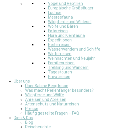
Vögel und Reptilien
Europäische Großsäuger
Luchse
Meeresfauna
Wildpferde und Wildesel
Wölfe und Bären
Fotoreisen
Flora und Kleinfauna
Expeditionen
Reiterreisen
Wasserwandern und Schiffe
Winterreisen
Weihnachten und Neujahr
Familienreisen
Trekking und Wandern
Tagestouren
Privatreisen
Über uns
Über Sabine Bengtsson
Was macht Perlenfänger besonders?
Wildpferde und Wölfe
Anreisen und Abreisen
Artenschutz und Naturreisen
Presse
Häufig gestellte Fragen – FAQ
Dies & Das
Blog
Reiseberichte