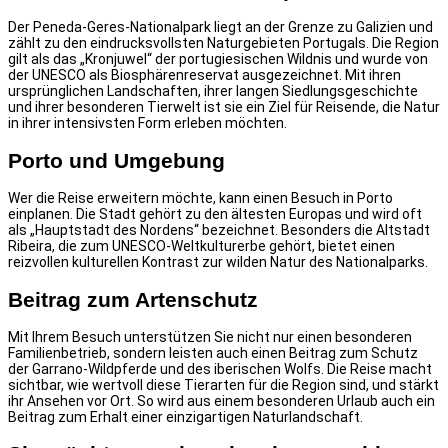
Der Peneda-Geres-Nationalpark liegt an der Grenze zu Galizien und
zählt zu den eindrucksvollsten Naturgebieten Portugals. Die Region
gilt als das „Kronjuwel“ der portugiesischen Wildnis und wurde von
der UNESCO als Biosphärenreservat ausgezeichnet. Mit ihren
ursprünglichen Landschaften, ihrer langen Siedlungsgeschichte
und ihrer besonderen Tierwelt ist sie ein Ziel für Reisende, die Natur
in ihrer intensivsten Form erleben möchten.
Porto und Umgebung
Wer die Reise erweitern möchte, kann einen Besuch in Porto
einplanen. Die Stadt gehört zu den ältesten Europas und wird oft
als „Hauptstadt des Nordens“ bezeichnet. Besonders die Altstadt
Ribeira, die zum UNESCO-Weltkulturerbe gehört, bietet einen
reizvollen kulturellen Kontrast zur wilden Natur des Nationalparks.
Beitrag zum Artenschutz
Mit Ihrem Besuch unterstützen Sie nicht nur einen besonderen
Familienbetrieb, sondern leisten auch einen Beitrag zum Schutz
der Garrano-Wildpferde und des iberischen Wolfs. Die Reise macht
sichtbar, wie wertvoll diese Tierarten für die Region sind, und stärkt
ihr Ansehen vor Ort. So wird aus einem besonderen Urlaub auch ein
Beitrag zum Erhalt einer einzigartigen Naturlandschaft.