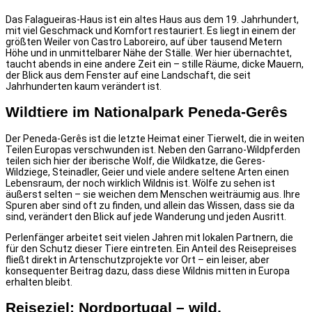
Das Falagueiras-Haus ist ein altes Haus aus dem 19. Jahrhundert,
mit viel Geschmack und Komfort restauriert. Es liegt in einem der
größten Weiler von Castro Laboreiro, auf über tausend Metern
Höhe und in unmittelbarer Nähe der Ställe. Wer hier übernachtet,
taucht abends in eine andere Zeit ein – stille Räume, dicke Mauern,
der Blick aus dem Fenster auf eine Landschaft, die seit
Jahrhunderten kaum verändert ist.
Wildtiere im Nationalpark Peneda-Gerês
Der Peneda-Gerês ist die letzte Heimat einer Tierwelt, die in weiten
Teilen Europas verschwunden ist. Neben den Garrano-Wildpferden
teilen sich hier der iberische Wolf, die Wildkatze, die Geres-
Wildziege, Steinadler, Geier und viele andere seltene Arten einen
Lebensraum, der noch wirklich Wildnis ist. Wölfe zu sehen ist
äußerst selten – sie weichen dem Menschen weiträumig aus. Ihre
Spuren aber sind oft zu finden, und allein das Wissen, dass sie da
sind, verändert den Blick auf jede Wanderung und jeden Ausritt.
Perlenfänger arbeitet seit vielen Jahren mit lokalen Partnern, die
für den Schutz dieser Tiere eintreten. Ein Anteil des Reisepreises
fließt direkt in Artenschutzprojekte vor Ort – ein leiser, aber
konsequenter Beitrag dazu, dass diese Wildnis mitten in Europa
erhalten bleibt.
Reiseziel: Nordportugal – wild,