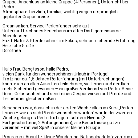
Gruppe: Anschluss an kleine Gruppe (4 Personen), Unterricht bei
Pedro
Atmosphäre: herzlich, familiär, wichtig wegen ursprünglich
geplanter Gruppenreise
Organisation: Service Perlenfänger sehr gut
Unterkunft: schönes Ferienhaus im alten Dorf, gemeinsame
Abendessen
Fazit: Natur & Pferde schnell im Fokus, sehr bereichernde Erfahrung
Herzliche Grüße
Dorothea
Hallo Frau Bengtsson, hallo Pedro,
vielen Dank für den wunderschönen Urlaub in Portugal.
Trotz nur ca. 1,5 Jahren Reiterfahrung (mit Unterbrechungen)
konnte ich an allen Ausritten teilnehmen, viel lernen und deutlich
mehr Sicherheit gewinnen – ein großer Verdienst von Pedro. Seine
Ruhe, Gelassenheit und sein feines Gespür wirken auf Pferde und
Teilnehmer gleichermaßen.
Besonders war, dass ich in der ersten Woche allein im Kurs „Reiten
lernen – wie es sich Pferde wünschen würden“ war. In der zweiten
Woche gelang es Pedro trotz gemischtem Niveau (2
Fortgeschrittene, 2 Anfängerinnen), alle Bedürfnisse gut zu
vereinen – mit viel Spaß in unserer kleinen Gruppe.
Programm: Ausritte, kleine Wanderung, Nationalpark-Infozentrum,