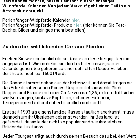
Reise haben möchte, bestellt einfach die Perlenfänger-
Wildpferde-Kalender. Von jedem Verkauf geht einen Teil in ein
Artenschutzprojekt.
Perlenfänger-Wildpferde-Kalender
hier
.
Perlenfänger-Wildpferde- Produkte
hier
. (hier können Sie Foto-
Becher, Bilder und einiges mehr bestellen)
Zu den dort wild lebenden Garrano Pferden:
Erleben Sie wie unglaublich diese Rasse an diese bergige Region
angepasst ist. Wie mühelos sie durch steiles, unwegsames
Gelände gehen. Sie gehören zu einer sehr alten Rasse. Es leben
dort heute noch ca. 1500 Pferde.
Die Rasse stammt schon aus der Keltenzeit und damit tragen sie
das Erbe des iberischen Ponies. Ursprünglich ausschließlich
Rappen und Braune mit einer Größe von ca. 1,35, extrem trittsicher
wie Bergziegen, konkave Kopfform, schönes Exterieur,
temeperamentvoll und dabei freundlich und sanft.
Erst seit 1993 als eigenständige Rasse staatlich anerkannt, muss
dennoch um ihr Überleben gebangt werden. Ihr Bestand ist
gefährdet, da sie leider nicht so populär sind wie ihre stolzen
Brüder die Lusitanos.
Jeder Tourgast trägt auch durch seinen Besuch dazu bei, den Wert