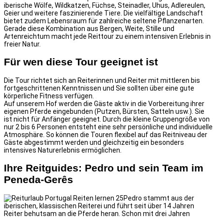
iberische Wölfe, Wildkatzen, Füchse, Steinadler, Uhus, Adlereulen,
Geier und weitere faszinierende Tiere. Die vielfältige Landschaft
bietet zudem Lebensraum für zahlreiche seltene Pflanzenarten.
Gerade diese Kombination aus Bergen, Weite, Stille und
Artenreichtum macht jede Reittour zu einem intensiven Erlebnis in
freier Natur.
Für wen diese Tour geeignet ist
Die Tour richtet sich an Reiterinnen und Reiter
mit mittleren bis
fortgeschrittenen Kenntnissen und Sie sollten über eine gute
körperliche Fitness verfügen.
Auf unserem Hof ​​werden die Gäste aktiv in die Vorbereitung ihrer
eigenen Pferde eingebunden (Putzen, Bürsten, Satteln usw.). Sie
ist nicht für Anfänger geeignet. Durch die kleine Gruppengröße von
nur 2 bis 6 Personen entsteht eine sehr persönliche und individuelle
Atmosphäre. So können die Touren flexibel auf das Reitniveau der
Gäste abgestimmt werden und gleichzeitig ein besonders
intensives Naturerlebnis ermöglichen.
Ihre Reitguides: Pedro und sein Team im
Peneda-Gerês
Pedro stammt aus der
iberischen, klassischen Reiterei und führt seit über 14 Jahren
Reiter behutsam an die Pferde heran. Schon mit drei Jahren