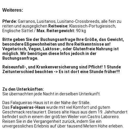
Weiteres:
P
ferde
:
Garranos, Lusitanos, Lusitano-Crossbreeds, alle fein zu
reiten und ausgeglichen
R
eitweise
:
Klassisch-Portugiesisch,
Englische Sättel /
Max. Reitergewicht:
90 kg
B
itte geben Sie der Buchungsanfrage Ihre Größe, das Gewicht,
besondere Eßgewohnheiten und Ihre Reitkenntnisse an!
Vegetarisch, Vegan, Laktose-, oder Glutenfreie Nahrung ist
möglich. Wir benötigen diese Infos jedoch in der
Buchungsanfrage.
Reiseunfall-, und Krankenversicherung sind Pflicht!
1 Stunde
Zeitunterschied beachten -> Es ist dort eine Stunde früher!!!
Zu den Unterkünften:
Sie übernachten jede Nacht in derselben Unterkunft.
Das Falagueiras-Haus ist in der Nähe der Ställe.
Das
Falagueiras-Haus
wurde mit viel Komfort und gutem
Geschmack restauriert. Dieses alte Haus aus dem 19. Jahrhundert
befindet sich in einem der größten Weiler von Castro Laboreiro.
Reisen Sie in die Vergangenheit zurück, indem Sie ein
unvergessliches Erlebnis auf über tausend Metern Höhe erleben.