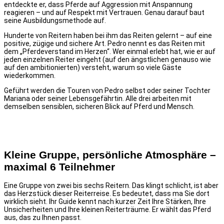
entdeckte er, dass Pferde auf Aggression mit Anspannung
reagieren – und auf Respekt mit Vertrauen. Genau darauf baut
seine Ausbildungsmethode auf.
Hunderte von Reitern haben bei ihm das Reiten gelernt – auf eine
positive, zügige und sichere Art. Pedro nennt es das Reiten mit
dem „Pferdeverstand im Herzen“. Wer einmal erlebt hat, wie er auf
jeden einzelnen Reiter eingeht (auf den ängstlichen genauso wie
auf den ambitionierten) versteht, warum so viele Gäste
wiederkommen.
Geführt werden die Touren von Pedro selbst oder seiner Tochter
Mariana oder seiner Lebensgefährtin. Alle drei arbeiten mit
demselben sensiblen, sicheren Blick auf Pferd und Mensch.
Kleine Gruppe, persönliche Atmosphäre –
maximal 6 Teilnehmer
Eine Gruppe von zwei bis sechs Reitern. Das klingt schlicht, ist aber
das Herzstück dieser Reiterreise. Es bedeutet, dass ma Sie dort
wirklich sieht. Ihr Guide kennt nach kurzer Zeit Ihre Stärken, Ihre
Unsicherheiten und Ihre kleinen Reiterträume. Er wählt das Pferd
aus, das zu Ihnen passt.