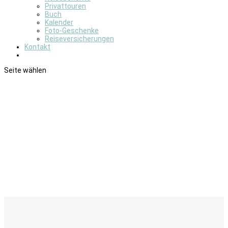
Privattouren
Buch
Kalender
Foto-Geschenke
Reiseversicherungen
Kontakt
Seite wählen
Reitertour Portugal: Unter
Wildpferden im
Wolfsterritorium