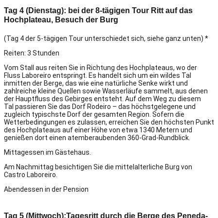
Tag 4 (Dienstag): bei der 8-tägigen Tour Ritt auf das
Hochplateau, Besuch der Burg
(Tag 4 der 5-tägigen Tour unterschiedet sich, siehe ganz unten) *
Reiten: 3 Stunden
Vom Stall aus reiten Sie in Richtung des Hochplateaus, wo der
Fluss Laboreiro entspringt. Es handelt sich um ein wildes Tal
inmitten der Berge, das wie eine natürliche Senke wirkt und
zahlreiche kleine Quellen sowie Wasserläufe sammelt, aus denen
der Hauptfluss des Gebirges entsteht. Auf dem Weg zu diesem
Tal passieren Sie das Dorf Rodeiro – das höchstgelegene und
zugleich typischste Dorf der gesamten Region. Sofern die
Wetterbedingungen es zulassen, erreichen Sie den höchsten Punkt
des Hochplateaus auf einer Höhe von etwa 1340 Metern und
genießen dort einen atemberaubenden 360-Grad-Rundblick.
Mittagessen im Gästehaus.
Am Nachmittag besichtigen Sie die mittelalterliche Burg von
Castro Laboreiro.
Abendessen in der Pension
Tag 5 (Mittwoch):Tagesritt durch die Berge des Peneda-