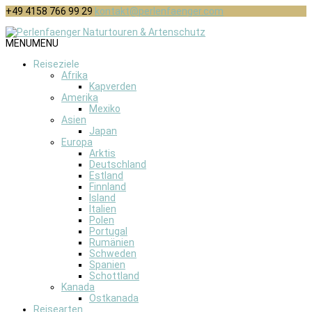
+49 4158 766 99 29
kontakt@perlenfaenger.com
MENU
MENU
Reiseziele
Afrika
Kapverden
Amerika
Mexiko
Asien
Japan
Europa
Arktis
Deutschland
Estland
Finnland
Island
Italien
Polen
Portugal
Rumänien
Schweden
Spanien
Schottland
Kanada
Ostkanada
Reisearten