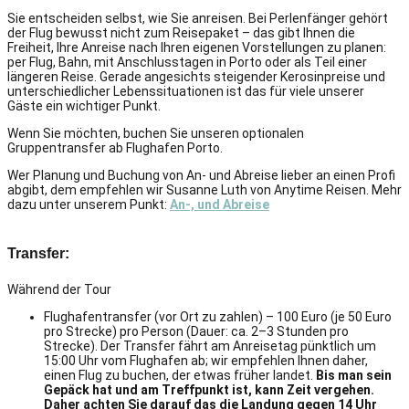
Sie entscheiden selbst, wie Sie anreisen. Bei Perlenfänger gehört
der Flug bewusst nicht zum Reisepaket – das gibt Ihnen die
Freiheit, Ihre Anreise nach Ihren eigenen Vorstellungen zu planen:
per Flug, Bahn, mit Anschlusstagen in Porto oder als Teil einer
längeren Reise. Gerade angesichts steigender Kerosinpreise und
unterschiedlicher Lebenssituationen ist das für viele unserer
Gäste ein wichtiger Punkt.
Wenn Sie möchten, buchen Sie unseren optionalen
Gruppentransfer ab Flughafen Porto.
Wer Planung und Buchung von An- und Abreise lieber an einen Profi
abgibt, dem empfehlen wir Susanne Luth von Anytime Reisen. Mehr
dazu unter unserem Punkt:
An-, und Abreise
Transfer:
Während der Tour
Flughafentransfer (vor Ort zu zahlen) – 100 Euro (je 50 Euro
pro Strecke) pro Person (Dauer: ca. 2–3 Stunden pro
Strecke).
Der Transfer fährt am Anreisetag pünktlich um
15:00 Uhr vom Flughafen ab; wir empfehlen Ihnen daher,
einen Flug zu buchen, der etwas früher landet.
B
is man sein
Gepäck hat und am Treffpunkt ist, kann Zeit vergehen.
Daher achten Sie darauf das die Landung gegen 14 Uhr