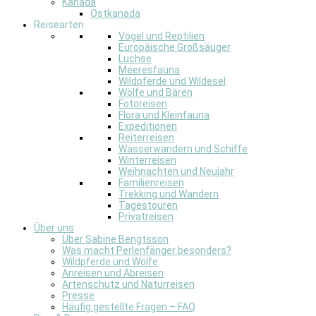
Kanada
Ostkanada
Reisearten
Vögel und Reptilien
Europäische Großsäuger
Luchse
Meeresfauna
Wildpferde und Wildesel
Wölfe und Bären
Fotoreisen
Flora und Kleinfauna
Expeditionen
Reiterreisen
Wasserwandern und Schiffe
Winterreisen
Weihnachten und Neujahr
Familienreisen
Trekking und Wandern
Tagestouren
Privatreisen
Über uns
Über Sabine Bengtsson
Was macht Perlenfänger besonders?
Wildpferde und Wölfe
Anreisen und Abreisen
Artenschutz und Naturreisen
Presse
Häufig gestellte Fragen – FAQ