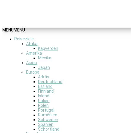
MENU
MENU
Reiseziele
Afrika
Kapverden
Amerika
Mexiko
Asien
Japan
Europa
Arktis
Deutschland
Estland
Finnland
Island
Italien
Polen
Portugal
Rumänien
Schweden
Spanien
Schottland