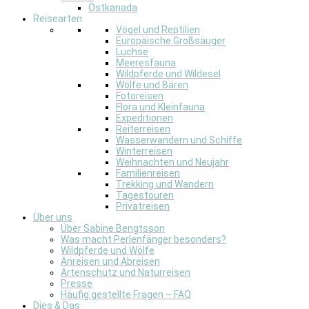
Ostkanada
Reisearten
Vögel und Reptilien
Europäische Großsäuger
Luchse
Meeresfauna
Wildpferde und Wildesel
Wölfe und Bären
Fotoreisen
Flora und Kleinfauna
Expeditionen
Reiterreisen
Wasserwandern und Schiffe
Winterreisen
Weihnachten und Neujahr
Familienreisen
Trekking und Wandern
Tagestouren
Privatreisen
Über uns
Über Sabine Bengtsson
Was macht Perlenfänger besonders?
Wildpferde und Wölfe
Anreisen und Abreisen
Artenschutz und Naturreisen
Presse
Häufig gestellte Fragen – FAQ
Dies & Das