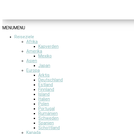
MENU
MENU
Reiseziele
Afrika
Kapverden
Amerika
Mexiko
Asien
Japan
Europa
Arktis
Deutschland
Estland
Finnland
Island
Italien
Polen
Portugal
Rumänien
Schweden
Spanien
Schottland
Kanada