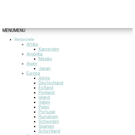
MENU
MENU
Reiseziele
Afrika
Kapverden
Amerika
Mexiko
Asien
Japan
Europa
Arktis
Deutschland
Estland
Finnland
Island
Italien
Polen
Portugal
Rumänien
Schweden
Spanien
Schottland