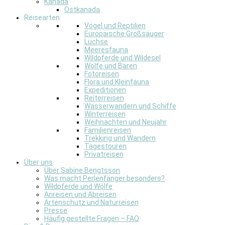
Kanada
Ostkanada
Reisearten
Vögel und Reptilien
Europäische Großsäuger
Luchse
Meeresfauna
Wildpferde und Wildesel
Wölfe und Bären
Fotoreisen
Flora und Kleinfauna
Expeditionen
Reiterreisen
Wasserwandern und Schiffe
Winterreisen
Weihnachten und Neujahr
Familienreisen
Trekking und Wandern
Tagestouren
Privatreisen
Über uns
Über Sabine Bengtsson
Was macht Perlenfänger besonders?
Wildpferde und Wölfe
Anreisen und Abreisen
Artenschutz und Naturreisen
Presse
Häufig gestellte Fragen – FAQ