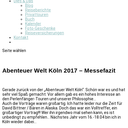
Dies & Das
Blog
Reiseberichte
Privattouren
Buch
Kalender
Foto-Geschenke
Reiseversicherungen
Kontakt
Seite wählen
Abenteuer Welt Köln 2017 – Messefazit
Gerade zurück von der „Abenteuer Welt Köln“. Schön war es und hat
sehr viel Spaß gemacht. Vor allem gab es ein hohes Interesse an
den Perlenfänger-Touren und unserer Philosophie…
Auch die Vorträge waren großartig. Ich hatte leider nur die Zeit für
David Bittner / Bären in Alaska. Doch das war ein Volltreffer, ein
großartiger Vortrag!!! Wer ihn irgendwo mal sehen kann, es ist
unbedingt zu empfehlen… Nächstes Jahr vom 16.-18.04 bin ich in
Köln wieder dabei…