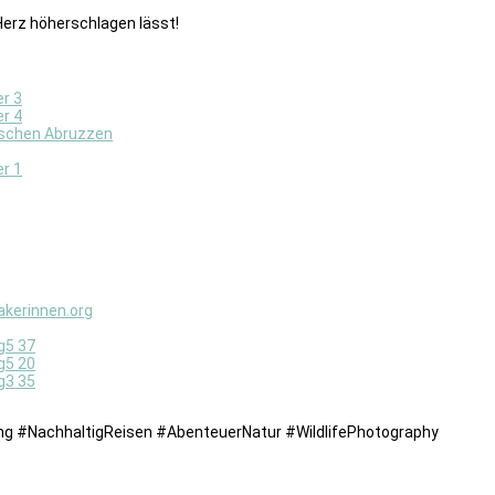
 Herz höherschlagen lässt!
g #NachhaltigReisen #AbenteuerNatur #WildlifePhotography