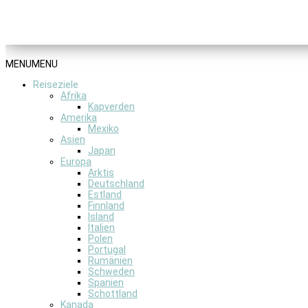
MENU
MENU
Reiseziele
Afrika
Kapverden
Amerika
Mexiko
Asien
Japan
Europa
Arktis
Deutschland
Estland
Finnland
Island
Italien
Polen
Portugal
Rumänien
Schweden
Spanien
Schottland
Kanada