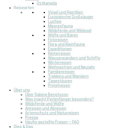
Ostkanada
Reisearten
Vögel und Reptilien
Europäische Großsäuger
Luchse
Meeresfauna
Wildpferde und Wildesel
Wölfe und Bären
Fotoreisen
Flora und Kleinfauna
Expeditionen
Reiterreisen
Wasserwandern und Schiffe
Winterreisen
Weihnachten und Neujahr
Familienreisen
Trekking und Wandern
Tagestouren
Privatreisen
Über uns
Über Sabine Bengtsson
Was macht Perlenfänger besonders?
Wildpferde und Wölfe
Anreisen und Abreisen
Artenschutz und Naturreisen
Presse
Häufig gestellte Fragen – FAQ
Dies & Das