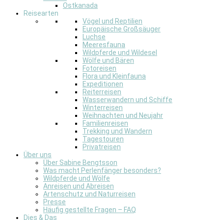
Ostkanada
Reisearten
Vögel und Reptilien
Europäische Großsäuger
Luchse
Meeresfauna
Wildpferde und Wildesel
Wölfe und Bären
Fotoreisen
Flora und Kleinfauna
Expeditionen
Reiterreisen
Wasserwandern und Schiffe
Winterreisen
Weihnachten und Neujahr
Familienreisen
Trekking und Wandern
Tagestouren
Privatreisen
Über uns
Über Sabine Bengtsson
Was macht Perlenfänger besonders?
Wildpferde und Wölfe
Anreisen und Abreisen
Artenschutz und Naturreisen
Presse
Häufig gestellte Fragen – FAQ
Dies & Das