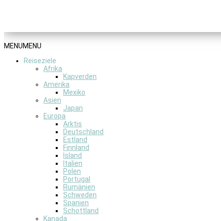
MENU
MENU
Reiseziele
Afrika
Kapverden
Amerika
Mexiko
Asien
Japan
Europa
Arktis
Deutschland
Estland
Finnland
Island
Italien
Polen
Portugal
Rumänien
Schweden
Spanien
Schottland
Kanada