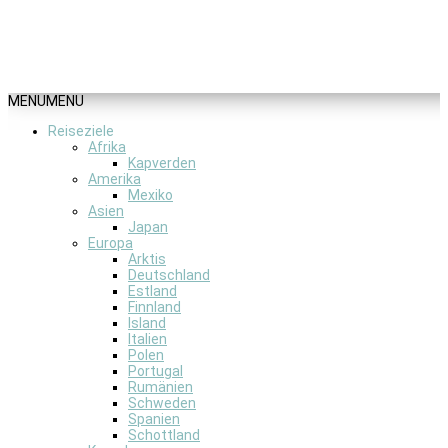
MENU
MENU
Reiseziele
Afrika
Kapverden
Amerika
Mexiko
Asien
Japan
Europa
Arktis
Deutschland
Estland
Finnland
Island
Italien
Polen
Portugal
Rumänien
Schweden
Spanien
Schottland