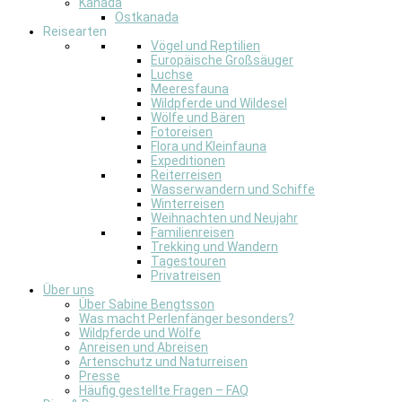
Kanada
Ostkanada
Reisearten
Vögel und Reptilien
Europäische Großsäuger
Luchse
Meeresfauna
Wildpferde und Wildesel
Wölfe und Bären
Fotoreisen
Flora und Kleinfauna
Expeditionen
Reiterreisen
Wasserwandern und Schiffe
Winterreisen
Weihnachten und Neujahr
Familienreisen
Trekking und Wandern
Tagestouren
Privatreisen
Über uns
Über Sabine Bengtsson
Was macht Perlenfänger besonders?
Wildpferde und Wölfe
Anreisen und Abreisen
Artenschutz und Naturreisen
Presse
Häufig gestellte Fragen – FAQ