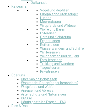
Ostkanada
Reisearten
Vögel und Reptilien
Europäische Großsäuger
Luchse
Meeresfauna
Wildpferde und Wildesel
Wölfe und Bären
Fotoreisen
Flora und Kleinfauna
Expeditionen
Reiterreisen
Wasserwandern und Schiffe
Winterreisen
Weihnachten und Neujahr
Familienreisen
Trekking und Wandern
Tagestouren
Privatreisen
Über uns
Über Sabine Bengtsson
Was macht Perlenfänger besonders?
Wildpferde und Wölfe
Anreisen und Abreisen
Artenschutz und Naturreisen
Presse
Häufig gestellte Fragen – FAQ
Dies & Das