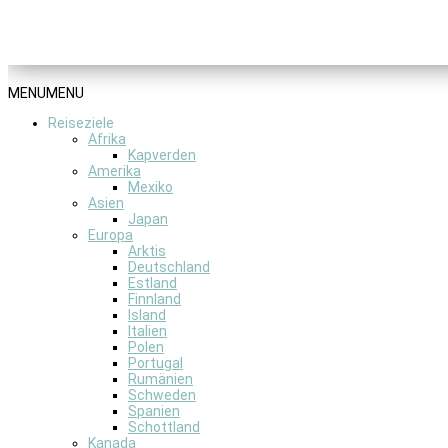
MENU
MENU
Reiseziele
Afrika
Kapverden
Amerika
Mexiko
Asien
Japan
Europa
Arktis
Deutschland
Estland
Finnland
Island
Italien
Polen
Portugal
Rumänien
Schweden
Spanien
Schottland
Kanada