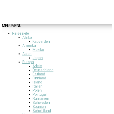
MENU
MENU
Reiseziele
Afrika
Kapverden
Amerika
Mexiko
Asien
Japan
Europa
Arktis
Deutschland
Estland
Finnland
Island
Italien
Polen
Portugal
Rumänien
Schweden
Spanien
Schottland