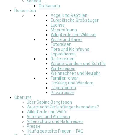
Kanada
Ostkanada
Reisearten
Vögel und Reptilien
Europäische Großsäuger
Luchse
Meeresfauna
Wildpferde und Wildesel
Wölfe und Bären
Fotoreisen
Flora und Kleinfauna
Expeditionen
Reiterreisen
Wasserwandern und Schiffe
Winterreisen
Weihnachten und Neujahr
Familienreisen
Trekking und Wandern
Tagestouren
Privatreisen
Über uns
Über Sabine Bengtsson
Was macht Perlenfänger besonders?
Wildpferde und Wölfe
Anreisen und Abreisen
Artenschutz und Naturreisen
Presse
Häufig gestellte Fragen – FAQ