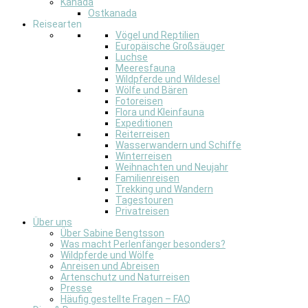
Kanada
Ostkanada
Reisearten
Vögel und Reptilien
Europäische Großsäuger
Luchse
Meeresfauna
Wildpferde und Wildesel
Wölfe und Bären
Fotoreisen
Flora und Kleinfauna
Expeditionen
Reiterreisen
Wasserwandern und Schiffe
Winterreisen
Weihnachten und Neujahr
Familienreisen
Trekking und Wandern
Tagestouren
Privatreisen
Über uns
Über Sabine Bengtsson
Was macht Perlenfänger besonders?
Wildpferde und Wölfe
Anreisen und Abreisen
Artenschutz und Naturreisen
Presse
Häufig gestellte Fragen – FAQ