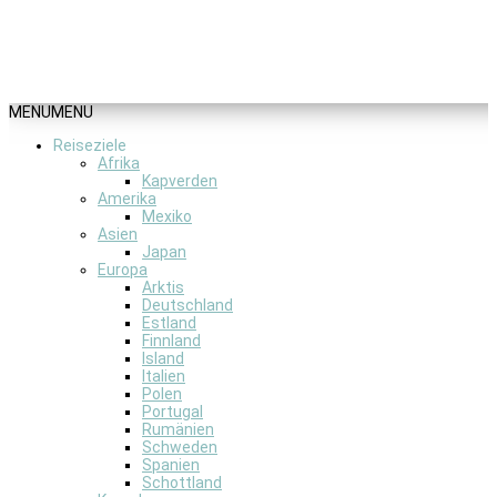
MENU
MENU
Reiseziele
Afrika
Kapverden
Amerika
Mexiko
Asien
Japan
Europa
Arktis
Deutschland
Estland
Finnland
Island
Italien
Polen
Portugal
Rumänien
Schweden
Spanien
Schottland