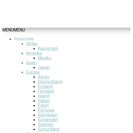
MENU
MENU
Reiseziele
Afrika
Kapverden
Amerika
Mexiko
Asien
Japan
Europa
Arktis
Deutschland
Estland
Finnland
Island
Italien
Polen
Portugal
Rumänien
Schweden
Spanien
Schottland