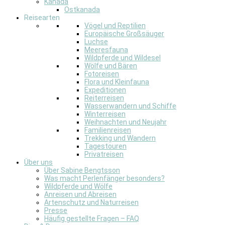
Kanada
Ostkanada
Reisearten
Vögel und Reptilien
Europäische Großsäuger
Luchse
Meeresfauna
Wildpferde und Wildesel
Wölfe und Bären
Fotoreisen
Flora und Kleinfauna
Expeditionen
Reiterreisen
Wasserwandern und Schiffe
Winterreisen
Weihnachten und Neujahr
Familienreisen
Trekking und Wandern
Tagestouren
Privatreisen
Über uns
Über Sabine Bengtsson
Was macht Perlenfänger besonders?
Wildpferde und Wölfe
Anreisen und Abreisen
Artenschutz und Naturreisen
Presse
Häufig gestellte Fragen – FAQ