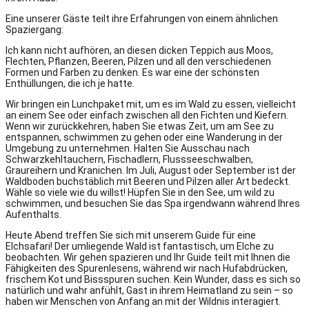
Eine unserer Gäste teilt ihre Erfahrungen von einem ähnlichen
Spaziergang:
Ich kann nicht aufhören, an diesen dicken Teppich aus Moos,
Flechten, Pflanzen, Beeren, Pilzen und all den verschiedenen
Formen und Farben zu denken. Es war eine der schönsten
Enthüllungen, die ich je hatte.
Wir bringen ein Lunchpaket mit, um es im Wald zu essen, vielleicht
an einem See oder einfach zwischen all den Fichten und Kiefern.
Wenn wir zurückkehren, haben Sie etwas Zeit, um am See zu
entspannen, schwimmen zu gehen oder eine Wanderung in der
Umgebung zu unternehmen. Halten Sie Ausschau nach
Schwarzkehltauchern, Fischadlern, Flussseeschwalben,
Graureihern und Kranichen. Im Juli, August oder September ist der
Waldboden buchstäblich mit Beeren und Pilzen aller Art bedeckt.
Wähle so viele wie du willst! Hüpfen Sie in den See, um wild zu
schwimmen, und besuchen Sie das Spa irgendwann während Ihres
Aufenthalts.
Heute Abend treffen Sie sich mit unserem Guide für eine
Elchsafari! Der umliegende Wald ist fantastisch, um Elche zu
beobachten. Wir gehen spazieren und Ihr Guide teilt mit Ihnen die
Fähigkeiten des Spurenlesens, während wir nach Hufabdrücken,
frischem Kot und Bissspuren suchen. Kein Wunder, dass es sich so
natürlich und wahr anfühlt, Gast in ihrem Heimatland zu sein – so
haben wir Menschen von Anfang an mit der Wildnis interagiert.