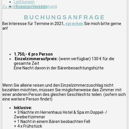
Leistungen
Hinweise/Versicherung
Zu den Schutzprojekten
BUCHUNGSANFRAGE
Bei Interesse für Termine in 2021,
sprechen
Sie mich bitte gerne
an!
1.750,- € pro Person
Einzelzimmeraufpreis:
(wenn verfügbar) 130 € für die
gesamte Zeit
Eine Nacht davon in der Bärenbeoachtungshütte.
Wenn Sie alleine reisen und den Einzelzimmerzuschlag nicht
bezahlen möchten, müssen Sie möglicherweise das Zimmer mit
einer anderen Person des gleichen Geschlechts teilen.
(sofern sich
eine weitere Person findet)
Inklusive
:
+
3 Nächte im Herrenhaus Hotel & Spa im Doppel- /
Zweibettzimmer
+
1 Nacht in einem Bären beobachten Fell
+ 4 x Frühstück