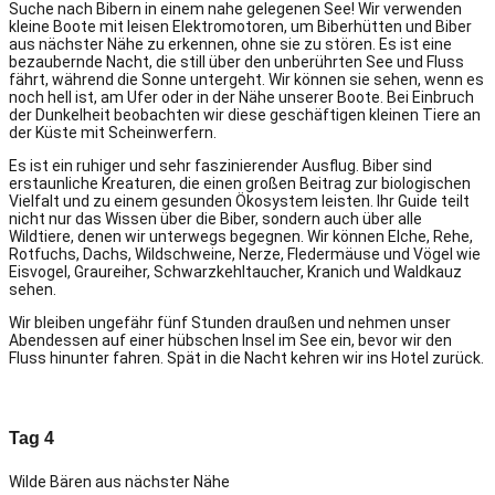
Suche nach Bibern in einem nahe gelegenen See! Wir verwenden
kleine Boote mit leisen Elektromotoren, um Biberhütten und Biber
aus nächster Nähe zu erkennen, ohne sie zu stören. Es ist eine
bezaubernde Nacht, die still über den unberührten See und Fluss
fährt, während die Sonne untergeht. Wir können sie sehen, wenn es
noch hell ist, am Ufer oder in der Nähe unserer Boote. Bei Einbruch
der Dunkelheit beobachten wir diese geschäftigen kleinen Tiere an
der Küste mit Scheinwerfern.
Es ist ein ruhiger und sehr faszinierender Ausflug. Biber sind
erstaunliche Kreaturen, die einen großen Beitrag zur biologischen
Vielfalt und zu einem gesunden Ökosystem leisten. Ihr Guide teilt
nicht nur das Wissen über die Biber, sondern auch über alle
Wildtiere, denen wir unterwegs begegnen. Wir können Elche, Rehe,
Rotfuchs, Dachs, Wildschweine, Nerze, Fledermäuse und Vögel wie
Eisvogel, Graureiher, Schwarzkehltaucher, Kranich und Waldkauz
sehen.
Wir bleiben ungefähr fünf Stunden draußen und nehmen unser
Abendessen auf einer hübschen Insel im See ein, bevor wir den
Fluss hinunter fahren. Spät in die Nacht kehren wir ins Hotel zurück.
Tag 4
Wilde Bären aus nächster Nähe