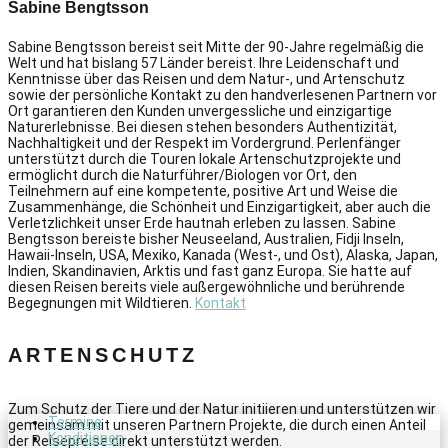
Sabine Bengtsson
Sabine Bengtsson bereist seit Mitte der 90-Jahre regelmäßig die
Welt und hat bislang 57 Länder bereist. Ihre Leidenschaft und
Kenntnisse über das Reisen und dem Natur-, und Artenschutz
sowie der persönliche Kontakt zu den handverlesenen Partnern vor
Ort garantieren den Kunden unvergessliche und einzigartige
Naturerlebnisse. Bei diesen stehen besonders Authentizität,
Nachhaltigkeit und der Respekt im Vordergrund. Perlenfänger
unterstützt durch die Touren lokale Artenschutzprojekte und
ermöglicht durch die Naturführer/Biologen vor Ort, den
Teilnehmern auf eine kompetente, positive Art und Weise die
Zusammenhänge, die Schönheit und Einzigartigkeit, aber auch die
Verletzlichkeit unser Erde hautnah erleben zu lassen. Sabine
Bengtsson bereiste bisher Neuseeland, Australien, Fidji Inseln,
Hawaii-Inseln, USA, Mexiko, Kanada (West-, und Ost), Alaska, Japan,
Indien, Skandinavien, Arktis und fast ganz Europa. Sie hatte auf
diesen Reisen bereits viele außergewöhnliche und berührende
Begegnungen mit Wildtieren.
Kontakt
ARTENSCHUTZ
Zum Schutz der Tiere und der Natur initiieren und unterstützen wir
Termine
gemeinsam mit unseren Partnern Projekte, die durch einen Anteil
Konditionen
der Reisepreise direkt unterstützt werden.