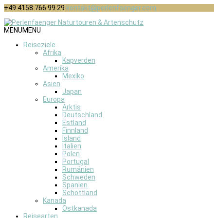
+49 4158 766 99 29
kontakt@perlenfaenger.com
MENU
MENU
Reiseziele
Afrika
Kapverden
Amerika
Mexiko
Asien
Japan
Europa
Arktis
Deutschland
Estland
Finnland
Island
Italien
Polen
Portugal
Rumänien
Schweden
Spanien
Schottland
Kanada
Ostkanada
Reisearten