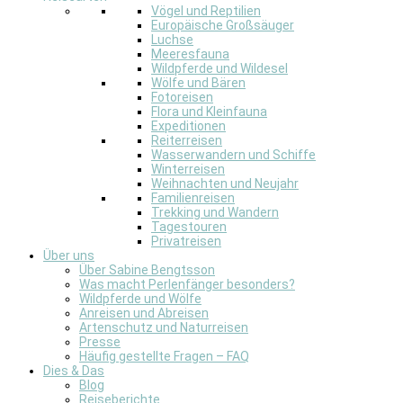
Vögel und Reptilien
Europäische Großsäuger
Luchse
Meeresfauna
Wildpferde und Wildesel
Wölfe und Bären
Fotoreisen
Flora und Kleinfauna
Expeditionen
Reiterreisen
Wasserwandern und Schiffe
Winterreisen
Weihnachten und Neujahr
Familienreisen
Trekking und Wandern
Tagestouren
Privatreisen
Über uns
Über Sabine Bengtsson
Was macht Perlenfänger besonders?
Wildpferde und Wölfe
Anreisen und Abreisen
Artenschutz und Naturreisen
Presse
Häufig gestellte Fragen – FAQ
Dies & Das
Blog
Reiseberichte