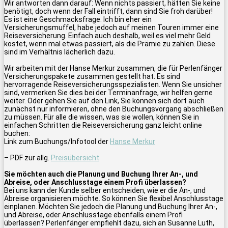
Wir antworten dann darauf: Wenn nichts passiert, hätten Sie keine
benötigt, doch wenn der Fall eintrifft, dann sind Sie froh darüber!
Es ist eine Geschmacksfrage. Ich bin eher ein
Versicherungsmuffel, habe jedoch auf meinen Touren immer eine
Reiseversicherung. Einfach auch deshalb, weil es viel mehr Geld
kostet, wenn mal etwas passiert, als die Prämie zu zahlen. Diese
sind im Verhältnis lächerlich dazu.
Wir arbeiten mit der Hanse Merkur zusammen, die für Perlenfänger
Versicherungspakete zusammen gestellt hat. Es sind
hervorragende Reiseversicherungsspezialisten. Wenn Sie unsicher
sind, vermerken Sie dies bei der Terminanfrage, wir helfen gerne
weiter. Oder gehen Sie auf den Link, Sie können sich dort auch
zunächst nur informieren, ohne den Buchungsvorgang abschließen
zu müssen. Für alle die wissen, was sie wollen, können Sie in
einfachen Schritten die Reiseversicherung ganz leicht online
buchen:
Link zum Buchungs/Infotool der
Hanse Merkur
– PDF zur allg.
Preisübersicht
Sie möchten auch die Planung und Buchung Ihrer An-, und
Abreise, oder Anschlusstage einem Profi überlassen?
Bei uns kann der Kunde selber entscheiden, wie er die An-, und
Abreise organisieren möchte. So können Sie flexibel Anschlusstage
einplanen. Möchten Sie jedoch die Planung und Buchung Ihrer An-,
und Abreise, oder Anschlusstage ebenfalls einem Profi
überlassen? Perlenfänger empfiehlt dazu, sich an Susanne Luth,