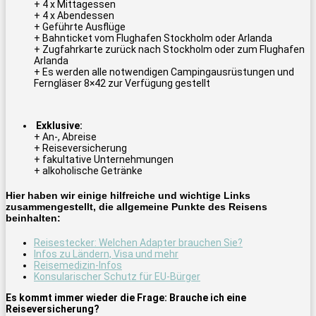
+ 4 x Mittagessen
+ 4 x Abendessen
+ Geführte Ausflüge
+
Bahnticket vom Flughafen Stockholm oder Arlanda
+
Zugfahrkarte zurück nach Stockholm oder zum Flughafen
Arlanda
+ Es werden alle notwendigen Campingausrüstungen und
Ferngläser 8×42 zur Verfügung gestellt
Exklusive:
+ An-, Abreise
+ Reiseversicherung
+ fakultative Unternehmungen
+ alkoholische Getränke
Hier haben wir einige hilfreiche und wichtige Links
zusammengestellt, die allgemeine Punkte des Reisens
beinhalten:
Reisestecker: Welchen Adapter brauchen Sie?
Infos zu Ländern, Visa und mehr
Reisemedizin-Infos
Konsularischer Schutz für EU-Bürger
Es kommt immer wieder die Frage: Brauche ich eine
Reiseversicherung?