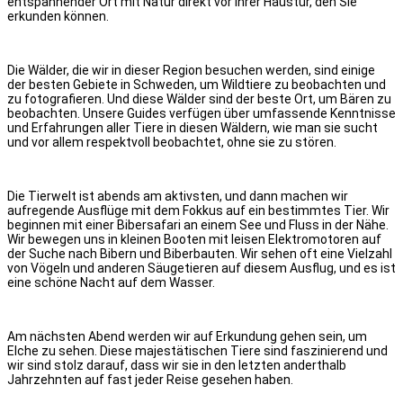
entspannender Ort mit Natur direkt vor Ihrer Haustür, den Sie
erkunden können.
Die Wälder, die wir in dieser Region besuchen werden, sind einige
der besten Gebiete in Schweden, um Wildtiere zu beobachten und
zu fotografieren. Und diese Wälder sind der beste Ort, um Bären zu
beobachten. Unsere Guides verfügen über umfassende Kenntnisse
und Erfahrungen aller Tiere in diesen Wäldern, wie man sie sucht
und vor allem respektvoll beobachtet, ohne sie zu stören.
Die Tierwelt ist abends am aktivsten, und dann machen wir
aufregende Ausflüge mit dem Fokkus auf ein bestimmtes Tier. Wir
beginnen mit einer Bibersafari an einem See und Fluss in der Nähe.
Wir bewegen uns in kleinen Booten mit leisen Elektromotoren auf
der Suche nach Bibern und Biberbauten. Wir sehen oft eine Vielzahl
von Vögeln und anderen Säugetieren auf diesem Ausflug, und es ist
eine schöne Nacht auf dem Wasser.
Am nächsten Abend werden wir auf Erkundung gehen sein, um
Elche zu sehen. Diese majestätischen Tiere sind faszinierend und
wir sind stolz darauf, dass wir sie in den letzten anderthalb
Jahrzehnten auf fast jeder Reise gesehen haben.