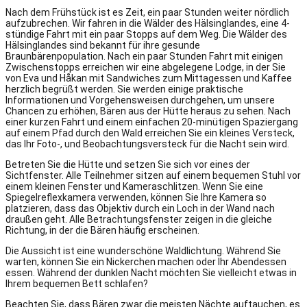
Nach dem Frühstück ist es Zeit, ein paar Stunden weiter nördlich
aufzubrechen. Wir fahren in die Wälder des Hälsinglandes, eine 4-
stündige Fahrt mit ein paar Stopps auf dem Weg. Die Wälder des
Hälsinglandes sind bekannt für ihre gesunde
Braunbärenpopulation. Nach ein paar Stunden Fahrt mit einigen
Zwischenstopps erreichen wir eine abgelegene Lodge, in der Sie
von Eva und Håkan mit Sandwiches zum Mittagessen und Kaffee
herzlich begrüßt werden. Sie werden einige praktische
Informationen und Vorgehensweisen durchgehen, um unsere
Chancen zu erhöhen, Bären aus der Hütte heraus zu sehen. Nach
einer kurzen Fahrt und einem einfachen 20-minütigen Spaziergang
auf einem Pfad durch den Wald erreichen Sie ein kleines Versteck,
das Ihr Foto-, und Beobachtungsversteck für die Nacht sein wird.
Betreten Sie die Hütte und setzen Sie sich vor eines der
Sichtfenster. Alle Teilnehmer sitzen auf einem bequemen Stuhl vor
einem kleinen Fenster und Kameraschlitzen. Wenn Sie eine
Spiegelreflexkamera verwenden, können Sie Ihre Kamera so
platzieren, dass das Objektiv durch ein Loch in der Wand nach
draußen geht. Alle Betrachtungsfenster zeigen in die gleiche
Richtung, in der die Bären häufig erscheinen.
Die Aussicht ist eine wunderschöne Waldlichtung. Während Sie
warten, können Sie ein Nickerchen machen oder Ihr Abendessen
essen. Während der dunklen Nacht möchten Sie vielleicht etwas in
Ihrem bequemen Bett schlafen?
Beachten Sie, dass Bären zwar die meisten Nächte auftauchen, es