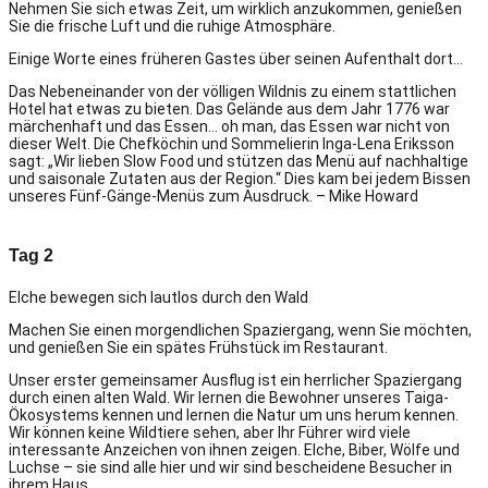
Nehmen Sie sich etwas Zeit, um wirklich anzukommen, genießen
Sie die frische Luft und die ruhige Atmosphäre.
Einige Worte eines früheren Gastes über seinen Aufenthalt dort…
Das Nebeneinander von der völligen Wildnis zu einem stattlichen
Hotel hat etwas zu bieten. Das Gelände aus dem Jahr 1776 war
märchenhaft und das Essen… oh man, das Essen war nicht von
dieser Welt. Die Chefköchin und Sommelierin Inga-Lena Eriksson
sagt: „Wir lieben Slow Food und stützen das Menü auf nachhaltige
und saisonale Zutaten aus der Region.“ Dies kam bei jedem Bissen
unseres Fünf-Gänge-Menüs zum Ausdruck. – Mike Howard
Tag 2
Elche bewegen sich lautlos durch den Wald
Machen Sie einen morgendlichen Spaziergang, wenn Sie möchten,
und genießen Sie ein spätes Frühstück im Restaurant.
Unser erster gemeinsamer Ausflug ist ein herrlicher Spaziergang
durch einen alten Wald. Wir lernen die Bewohner unseres Taiga-
Ökosystems kennen und lernen die Natur um uns herum kennen.
Wir können keine Wildtiere sehen, aber Ihr Führer wird viele
interessante Anzeichen von ihnen zeigen. Elche, Biber, Wölfe und
Luchse – sie sind alle hier und wir sind bescheidene Besucher in
ihrem Haus.