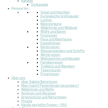
Kanada
Ostkanada
Reisearten
Vögel und Reptilien
Europäische Großsäuger
Luchse
Meeresfauna
Wildpferde und Wildesel
Wölfe und Bären
Fotoreisen
Flora und Kleinfauna
Expeditionen
Reiterreisen
Wasserwandern und Schiffe
Winterreisen
Weihnachten und Neujahr
Familienreisen
Trekking und Wandern
Tagestouren
Privatreisen
Über uns
Über Sabine Bengtsson
Was macht Perlenfänger besonders?
Wildpferde und Wölfe
Anreisen und Abreisen
Artenschutz und Naturreisen
Presse
Häufig gestellte Fragen – FAQ