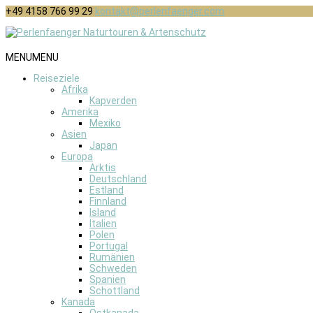
+49 4158 766 99 29
kontakt@perlenfaenger.com
MENU
MENU
Reiseziele
Afrika
Kapverden
Amerika
Mexiko
Asien
Japan
Europa
Arktis
Deutschland
Estland
Finnland
Island
Italien
Polen
Portugal
Rumänien
Schweden
Spanien
Schottland
Kanada