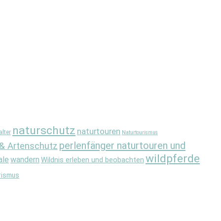
naturschutz
naturtouren
lter
Naturtourismus
perlenfänger naturtouren und
 & Artenschutz
wildpferde
ale
wandern
Wildnis erleben und beobachten
rismus