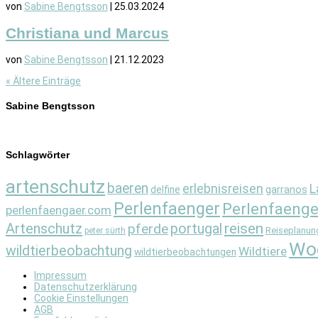
von
Sabine Bengtsson
|
25.03.2024
Christiana und Marcus
von
Sabine Bengtsson
|
21.12.2023
« Ältere Einträge
Sabine Bengtsson
Schlagwörter
artenschutz
baeren
erlebnisreisen
L
garranos
delfine
Perlenfaenger
Perlenfaenge
perlenfaengaer.com
Artenschutz
reisen
pferde
portugal
Reiseplanun
peter sürth
Wo
wildtierbeobachtung
Wildtiere
wildtierbeobachtungen
Impressum
Datenschutzerklärung
Cookie Einstellungen
AGB