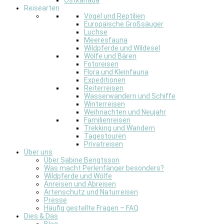
Ostkanada
Reisearten
Vögel und Reptilien
Europäische Großsäuger
Luchse
Meeresfauna
Wildpferde und Wildesel
Wölfe und Bären
Fotoreisen
Flora und Kleinfauna
Expeditionen
Reiterreisen
Wasserwandern und Schiffe
Winterreisen
Weihnachten und Neujahr
Familienreisen
Trekking und Wandern
Tagestouren
Privatreisen
Über uns
Über Sabine Bengtsson
Was macht Perlenfänger besonders?
Wildpferde und Wölfe
Anreisen und Abreisen
Artenschutz und Naturreisen
Presse
Häufig gestellte Fragen – FAQ
Dies & Das