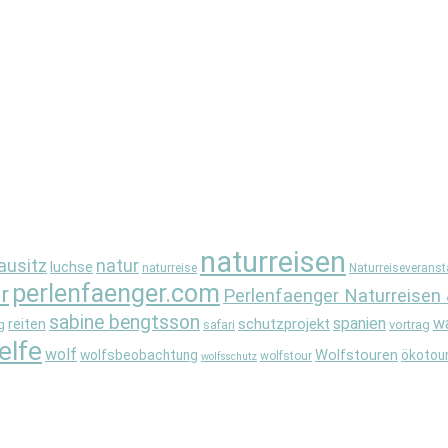
naturreisen
ausitz
natur
luchse
naturreise
Naturreiseveransta
perlenfaenger.com
r
Perlenfaenger Naturreisen
sabine bengtsson
spanien
w
reiten
schutzprojekt
g
vortrag
safari
elfe
wolf
Wolfstouren
wolfsbeobachtung
ökotou
wolfstour
wolfsschutz