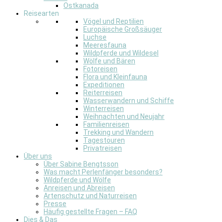
Ostkanada
Reisearten
Vögel und Reptilien
Europäische Großsäuger
Luchse
Meeresfauna
Wildpferde und Wildesel
Wölfe und Bären
Fotoreisen
Flora und Kleinfauna
Expeditionen
Reiterreisen
Wasserwandern und Schiffe
Winterreisen
Weihnachten und Neujahr
Familienreisen
Trekking und Wandern
Tagestouren
Privatreisen
Über uns
Über Sabine Bengtsson
Was macht Perlenfänger besonders?
Wildpferde und Wölfe
Anreisen und Abreisen
Artenschutz und Naturreisen
Presse
Häufig gestellte Fragen – FAQ
Dies & Das