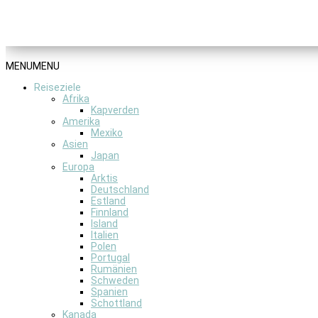
MENU
MENU
Reiseziele
Afrika
Kapverden
Amerika
Mexiko
Asien
Japan
Europa
Arktis
Deutschland
Estland
Finnland
Island
Italien
Polen
Portugal
Rumänien
Schweden
Spanien
Schottland
Kanada