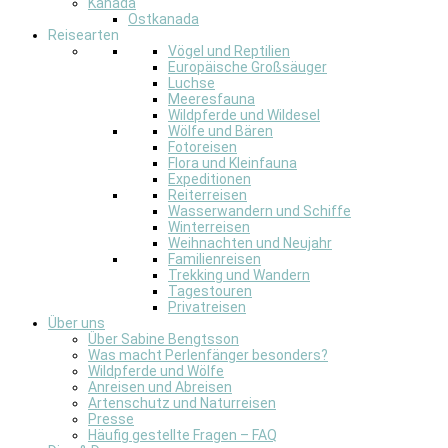
Kanada
Ostkanada
Reisearten
Vögel und Reptilien
Europäische Großsäuger
Luchse
Meeresfauna
Wildpferde und Wildesel
Wölfe und Bären
Fotoreisen
Flora und Kleinfauna
Expeditionen
Reiterreisen
Wasserwandern und Schiffe
Winterreisen
Weihnachten und Neujahr
Familienreisen
Trekking und Wandern
Tagestouren
Privatreisen
Über uns
Über Sabine Bengtsson
Was macht Perlenfänger besonders?
Wildpferde und Wölfe
Anreisen und Abreisen
Artenschutz und Naturreisen
Presse
Häufig gestellte Fragen – FAQ