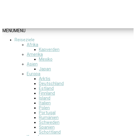
MENU
MENU
Reiseziele
Afrika
Kapverden
Amerika
Mexiko
Asien
Japan
Europa
Arktis
Deutschland
Estland
Finnland
Island
Italien
Polen
Portugal
Rumänien
Schweden
Spanien
Schottland