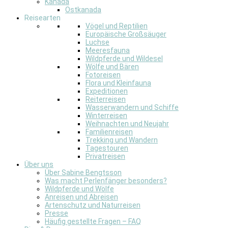
Kanada
Ostkanada
Reisearten
Vögel und Reptilien
Europäische Großsäuger
Luchse
Meeresfauna
Wildpferde und Wildesel
Wölfe und Bären
Fotoreisen
Flora und Kleinfauna
Expeditionen
Reiterreisen
Wasserwandern und Schiffe
Winterreisen
Weihnachten und Neujahr
Familienreisen
Trekking und Wandern
Tagestouren
Privatreisen
Über uns
Über Sabine Bengtsson
Was macht Perlenfänger besonders?
Wildpferde und Wölfe
Anreisen und Abreisen
Artenschutz und Naturreisen
Presse
Häufig gestellte Fragen – FAQ