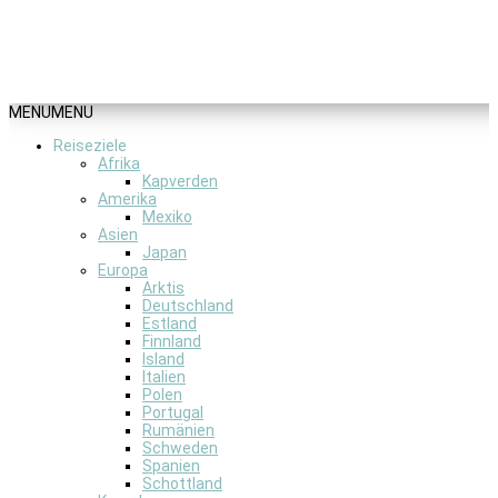
MENU
MENU
Reiseziele
Afrika
Kapverden
Amerika
Mexiko
Asien
Japan
Europa
Arktis
Deutschland
Estland
Finnland
Island
Italien
Polen
Portugal
Rumänien
Schweden
Spanien
Schottland