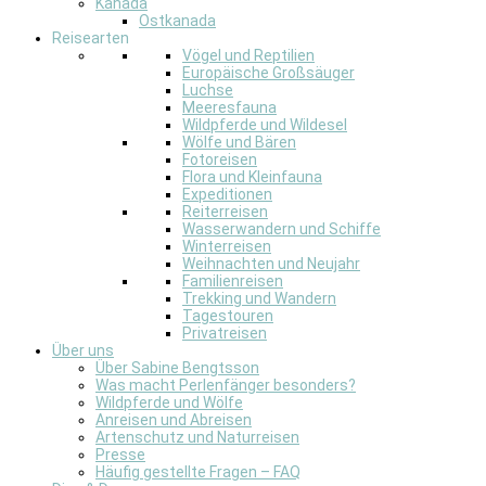
Kanada
Ostkanada
Reisearten
Vögel und Reptilien
Europäische Großsäuger
Luchse
Meeresfauna
Wildpferde und Wildesel
Wölfe und Bären
Fotoreisen
Flora und Kleinfauna
Expeditionen
Reiterreisen
Wasserwandern und Schiffe
Winterreisen
Weihnachten und Neujahr
Familienreisen
Trekking und Wandern
Tagestouren
Privatreisen
Über uns
Über Sabine Bengtsson
Was macht Perlenfänger besonders?
Wildpferde und Wölfe
Anreisen und Abreisen
Artenschutz und Naturreisen
Presse
Häufig gestellte Fragen – FAQ