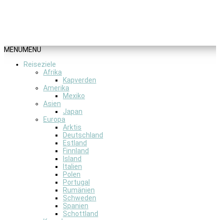
MENU
MENU
Reiseziele
Afrika
Kapverden
Amerika
Mexiko
Asien
Japan
Europa
Arktis
Deutschland
Estland
Finnland
Island
Italien
Polen
Portugal
Rumänien
Schweden
Spanien
Schottland