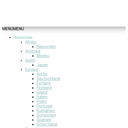
MENU
MENU
Reiseziele
Afrika
Kapverden
Amerika
Mexiko
Asien
Japan
Europa
Arktis
Deutschland
Estland
Finnland
Island
Italien
Polen
Portugal
Rumänien
Schweden
Spanien
Schottland