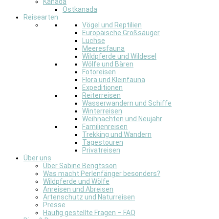
Kanada
Ostkanada
Reisearten
Vögel und Reptilien
Europäische Großsäuger
Luchse
Meeresfauna
Wildpferde und Wildesel
Wölfe und Bären
Fotoreisen
Flora und Kleinfauna
Expeditionen
Reiterreisen
Wasserwandern und Schiffe
Winterreisen
Weihnachten und Neujahr
Familienreisen
Trekking und Wandern
Tagestouren
Privatreisen
Über uns
Über Sabine Bengtsson
Was macht Perlenfänger besonders?
Wildpferde und Wölfe
Anreisen und Abreisen
Artenschutz und Naturreisen
Presse
Häufig gestellte Fragen – FAQ