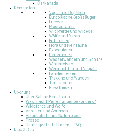
Ostkanada
Reisearten
Vögel und Reptilien
Europäische Großsäuger
Luchse
Meeresfauna
Wildpferde und Wildesel
Wölfe und Bären
Fotoreisen
Flora und Kleinfauna
Expeditionen
Reiterreisen
Wasserwandern und Schiffe
Winterreisen
Weihnachten und Neujahr
Familienreisen
Trekking und Wandern
Tagestouren
Privatreisen
Über uns
Über Sabine Bengtsson
Was macht Perlenfänger besonders?
Wildpferde und Wölfe
Anreisen und Abreisen
Artenschutz und Naturreisen
Presse
Häufig gestellte Fragen – FAQ
Dies & Das