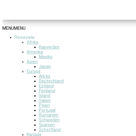
MENU
MENU
Reiseziele
Afrika
Kapverden
Amerika
Mexiko
Asien
Japan
Europa
Arktis
Deutschland
Estland
Finnland
Island
Italien
Polen
Portugal
Rumänien
Schweden
Spanien
Schottland
Kanada