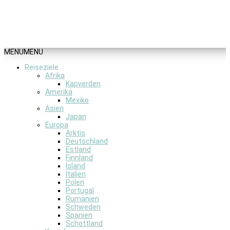
MENU
MENU
Reiseziele
Afrika
Kapverden
Amerika
Mexiko
Asien
Japan
Europa
Arktis
Deutschland
Estland
Finnland
Island
Italien
Polen
Portugal
Rumänien
Schweden
Spanien
Schottland