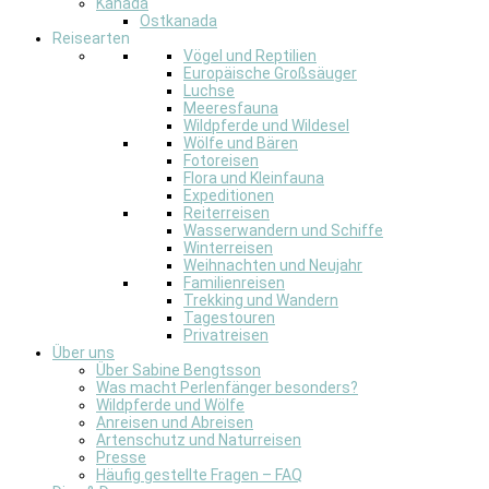
Kanada
Ostkanada
Reisearten
Vögel und Reptilien
Europäische Großsäuger
Luchse
Meeresfauna
Wildpferde und Wildesel
Wölfe und Bären
Fotoreisen
Flora und Kleinfauna
Expeditionen
Reiterreisen
Wasserwandern und Schiffe
Winterreisen
Weihnachten und Neujahr
Familienreisen
Trekking und Wandern
Tagestouren
Privatreisen
Über uns
Über Sabine Bengtsson
Was macht Perlenfänger besonders?
Wildpferde und Wölfe
Anreisen und Abreisen
Artenschutz und Naturreisen
Presse
Häufig gestellte Fragen – FAQ