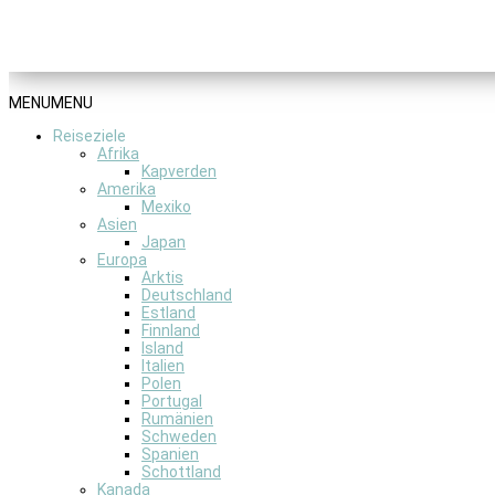
MENU
MENU
Reiseziele
Afrika
Kapverden
Amerika
Mexiko
Asien
Japan
Europa
Arktis
Deutschland
Estland
Finnland
Island
Italien
Polen
Portugal
Rumänien
Schweden
Spanien
Schottland
Kanada