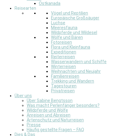
Ostkanada
Reisearten
Vögel und Reptilien
Europäische Großsäuger
Luchse
Meeresfauna
Wildpferde und Wildesel
Wölfe und Bären
Fotoreisen
Flora und Kleinfauna
Expeditionen
Reiterreisen
Wasserwandern und Schiffe
Winterreisen
Weihnachten und Neujahr
Familienreisen
Trekking und Wandern
Tagestouren
Privatreisen
Über uns
Über Sabine Bengtsson
Was macht Perlenfänger besonders?
Wildpferde und Wölfe
Anreisen und Abreisen
Artenschutz und Naturreisen
Presse
Häufig gestellte Fragen – FAQ
Dies & Das