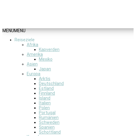
MENU
MENU
Reiseziele
Afrika
Kapverden
Amerika
Mexiko
Asien
Japan
Europa
Arktis
Deutschland
Estland
Finnland
Island
Italien
Polen
Portugal
Rumänien
Schweden
Spanien
Schottland