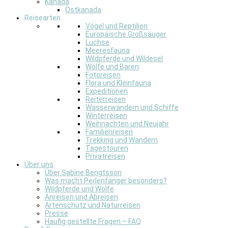
Kanada
Ostkanada
Reisearten
Vögel und Reptilien
Europäische Großsäuger
Luchse
Meeresfauna
Wildpferde und Wildesel
Wölfe und Bären
Fotoreisen
Flora und Kleinfauna
Expeditionen
Reiterreisen
Wasserwandern und Schiffe
Winterreisen
Weihnachten und Neujahr
Familienreisen
Trekking und Wandern
Tagestouren
Privatreisen
Über uns
Über Sabine Bengtsson
Was macht Perlenfänger besonders?
Wildpferde und Wölfe
Anreisen und Abreisen
Artenschutz und Naturreisen
Presse
Häufig gestellte Fragen – FAQ