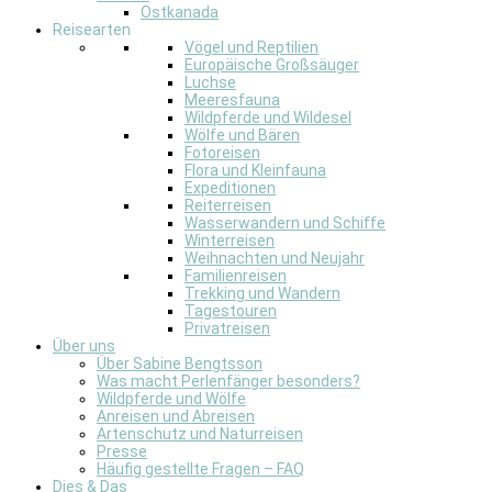
Ostkanada
Reisearten
Vögel und Reptilien
Europäische Großsäuger
Luchse
Meeresfauna
Wildpferde und Wildesel
Wölfe und Bären
Fotoreisen
Flora und Kleinfauna
Expeditionen
Reiterreisen
Wasserwandern und Schiffe
Winterreisen
Weihnachten und Neujahr
Familienreisen
Trekking und Wandern
Tagestouren
Privatreisen
Über uns
Über Sabine Bengtsson
Was macht Perlenfänger besonders?
Wildpferde und Wölfe
Anreisen und Abreisen
Artenschutz und Naturreisen
Presse
Häufig gestellte Fragen – FAQ
Dies & Das