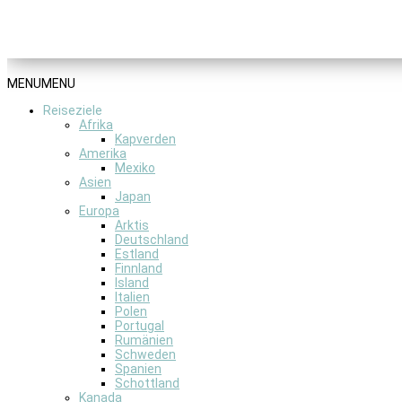
MENU
MENU
Reiseziele
Afrika
Kapverden
Amerika
Mexiko
Asien
Japan
Europa
Arktis
Deutschland
Estland
Finnland
Island
Italien
Polen
Portugal
Rumänien
Schweden
Spanien
Schottland
Kanada