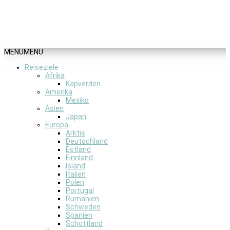
MENU
MENU
Reiseziele
Afrika
Kapverden
Amerika
Mexiko
Asien
Japan
Europa
Arktis
Deutschland
Estland
Finnland
Island
Italien
Polen
Portugal
Rumänien
Schweden
Spanien
Schottland