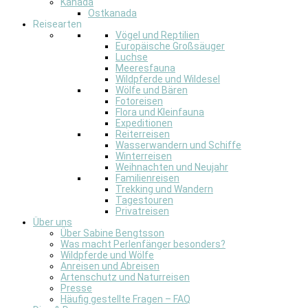
Kanada
Ostkanada
Reisearten
Vögel und Reptilien
Europäische Großsäuger
Luchse
Meeresfauna
Wildpferde und Wildesel
Wölfe und Bären
Fotoreisen
Flora und Kleinfauna
Expeditionen
Reiterreisen
Wasserwandern und Schiffe
Winterreisen
Weihnachten und Neujahr
Familienreisen
Trekking und Wandern
Tagestouren
Privatreisen
Über uns
Über Sabine Bengtsson
Was macht Perlenfänger besonders?
Wildpferde und Wölfe
Anreisen und Abreisen
Artenschutz und Naturreisen
Presse
Häufig gestellte Fragen – FAQ