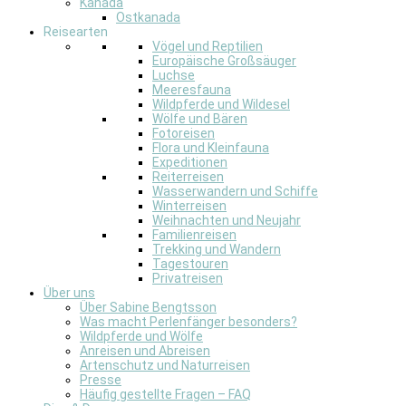
Kanada
Ostkanada
Reisearten
Vögel und Reptilien
Europäische Großsäuger
Luchse
Meeresfauna
Wildpferde und Wildesel
Wölfe und Bären
Fotoreisen
Flora und Kleinfauna
Expeditionen
Reiterreisen
Wasserwandern und Schiffe
Winterreisen
Weihnachten und Neujahr
Familienreisen
Trekking und Wandern
Tagestouren
Privatreisen
Über uns
Über Sabine Bengtsson
Was macht Perlenfänger besonders?
Wildpferde und Wölfe
Anreisen und Abreisen
Artenschutz und Naturreisen
Presse
Häufig gestellte Fragen – FAQ