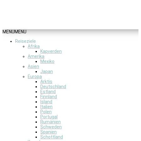
MENU
MENU
Reiseziele
Afrika
Kapverden
Amerika
Mexiko
Asien
Japan
Europa
Arktis
Deutschland
Estland
Finnland
Island
Italien
Polen
Portugal
Rumänien
Schweden
Spanien
Schottland