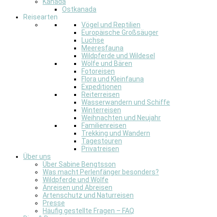
Kanada
Ostkanada
Reisearten
Vögel und Reptilien
Europäische Großsäuger
Luchse
Meeresfauna
Wildpferde und Wildesel
Wölfe und Bären
Fotoreisen
Flora und Kleinfauna
Expeditionen
Reiterreisen
Wasserwandern und Schiffe
Winterreisen
Weihnachten und Neujahr
Familienreisen
Trekking und Wandern
Tagestouren
Privatreisen
Über uns
Über Sabine Bengtsson
Was macht Perlenfänger besonders?
Wildpferde und Wölfe
Anreisen und Abreisen
Artenschutz und Naturreisen
Presse
Häufig gestellte Fragen – FAQ