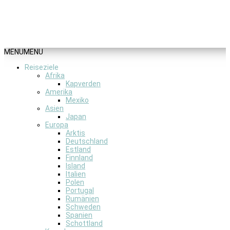
MENU
MENU
Reiseziele
Afrika
Kapverden
Amerika
Mexiko
Asien
Japan
Europa
Arktis
Deutschland
Estland
Finnland
Island
Italien
Polen
Portugal
Rumänien
Schweden
Spanien
Schottland