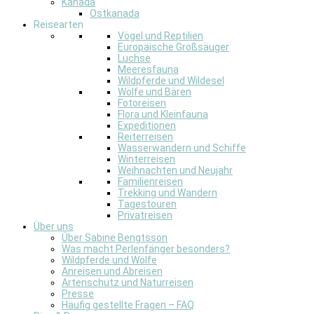
Kanada
Ostkanada
Reisearten
Vögel und Reptilien
Europäische Großsäuger
Luchse
Meeresfauna
Wildpferde und Wildesel
Wölfe und Bären
Fotoreisen
Flora und Kleinfauna
Expeditionen
Reiterreisen
Wasserwandern und Schiffe
Winterreisen
Weihnachten und Neujahr
Familienreisen
Trekking und Wandern
Tagestouren
Privatreisen
Über uns
Über Sabine Bengtsson
Was macht Perlenfänger besonders?
Wildpferde und Wölfe
Anreisen und Abreisen
Artenschutz und Naturreisen
Presse
Häufig gestellte Fragen – FAQ