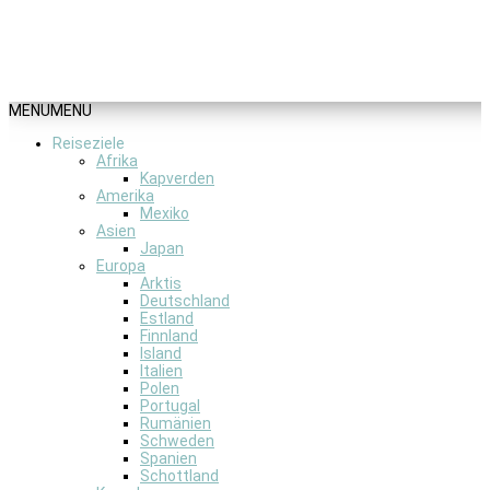
MENU
MENU
Reiseziele
Afrika
Kapverden
Amerika
Mexiko
Asien
Japan
Europa
Arktis
Deutschland
Estland
Finnland
Island
Italien
Polen
Portugal
Rumänien
Schweden
Spanien
Schottland