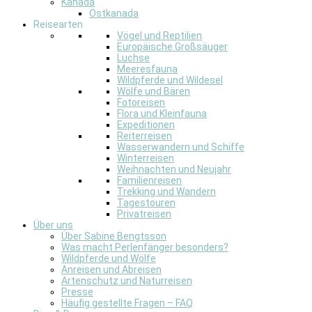
Kanada
Ostkanada
Reisearten
Vögel und Reptilien
Europäische Großsäuger
Luchse
Meeresfauna
Wildpferde und Wildesel
Wölfe und Bären
Fotoreisen
Flora und Kleinfauna
Expeditionen
Reiterreisen
Wasserwandern und Schiffe
Winterreisen
Weihnachten und Neujahr
Familienreisen
Trekking und Wandern
Tagestouren
Privatreisen
Über uns
Über Sabine Bengtsson
Was macht Perlenfänger besonders?
Wildpferde und Wölfe
Anreisen und Abreisen
Artenschutz und Naturreisen
Presse
Häufig gestellte Fragen – FAQ