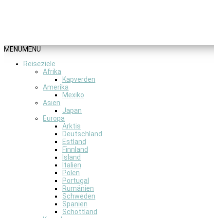
MENU
MENU
Reiseziele
Afrika
Kapverden
Amerika
Mexiko
Asien
Japan
Europa
Arktis
Deutschland
Estland
Finnland
Island
Italien
Polen
Portugal
Rumänien
Schweden
Spanien
Schottland