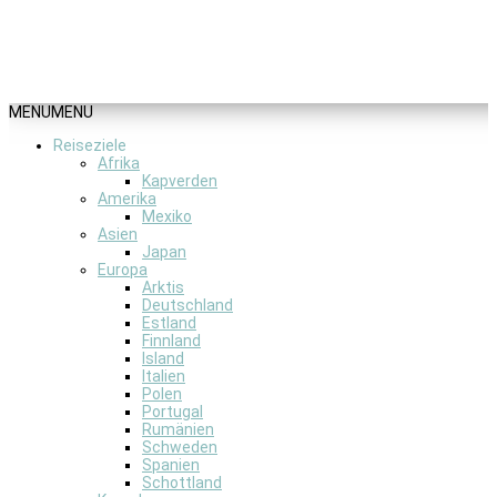
MENU
MENU
Reiseziele
Afrika
Kapverden
Amerika
Mexiko
Asien
Japan
Europa
Arktis
Deutschland
Estland
Finnland
Island
Italien
Polen
Portugal
Rumänien
Schweden
Spanien
Schottland