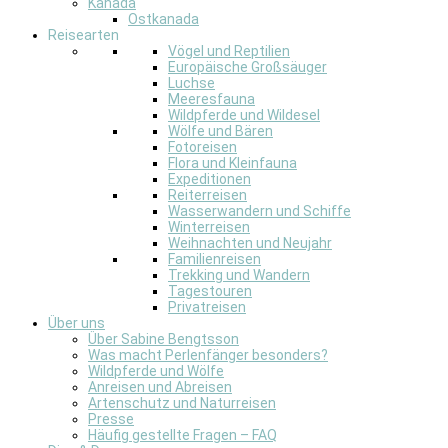
Kanada
Ostkanada
Reisearten
Vögel und Reptilien
Europäische Großsäuger
Luchse
Meeresfauna
Wildpferde und Wildesel
Wölfe und Bären
Fotoreisen
Flora und Kleinfauna
Expeditionen
Reiterreisen
Wasserwandern und Schiffe
Winterreisen
Weihnachten und Neujahr
Familienreisen
Trekking und Wandern
Tagestouren
Privatreisen
Über uns
Über Sabine Bengtsson
Was macht Perlenfänger besonders?
Wildpferde und Wölfe
Anreisen und Abreisen
Artenschutz und Naturreisen
Presse
Häufig gestellte Fragen – FAQ