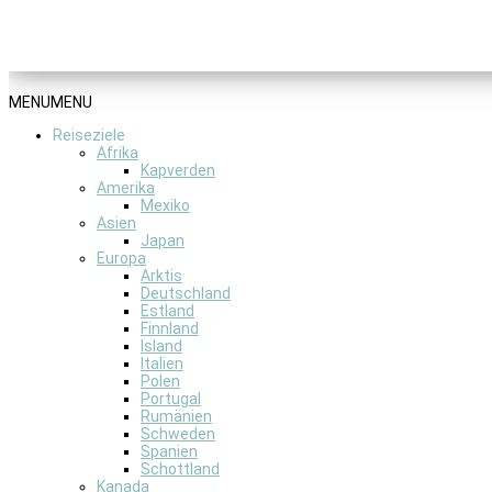
MENU
MENU
Reiseziele
Afrika
Kapverden
Amerika
Mexiko
Asien
Japan
Europa
Arktis
Deutschland
Estland
Finnland
Island
Italien
Polen
Portugal
Rumänien
Schweden
Spanien
Schottland
Kanada