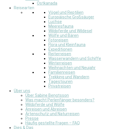
Ostkanada
Reisearten
Vögel und Reptilien
Europäische Großsäuger
Luchse
Meeresfauna
Wildpferde und Wildesel
Wölfe und Bären
Fotoreisen
Flora und Kleinfauna
Expeditionen
Reiterreisen
Wasserwandern und Schiffe
Winterreisen
Weihnachten und Neujahr
Familienreisen
Trekking und Wandern
Tagestouren
Privatreisen
Über uns
Über Sabine Bengtsson
Was macht Perlenfänger besonders?
Wildpferde und Wölfe
Anreisen und Abreisen
Artenschutz und Naturreisen
Presse
Häufig gestellte Fragen – FAQ
Dies & Das