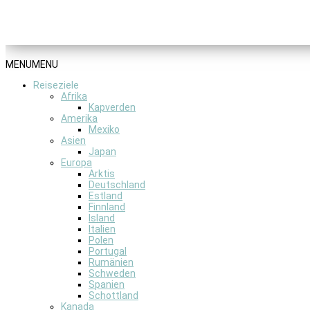
MENU
MENU
Reiseziele
Afrika
Kapverden
Amerika
Mexiko
Asien
Japan
Europa
Arktis
Deutschland
Estland
Finnland
Island
Italien
Polen
Portugal
Rumänien
Schweden
Spanien
Schottland
Kanada