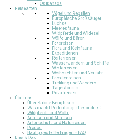
Ostkanada
Reisearten
Vögel und Reptilien
Europäische Großsäuger
Luchse
Meeresfauna
Wildpferde und Wildesel
Wölfe und Bären
Fotoreisen
Flora und Kleinfauna
Expeditionen
Reiterreisen
Wasserwandern und Schiffe
Winterreisen
Weihnachten und Neujahr
Familienreisen
Trekking und Wandern
Tagestouren
Privatreisen
Über uns
Über Sabine Bengtsson
Was macht Perlenfänger besonders?
Wildpferde und Wölfe
Anreisen und Abreisen
Artenschutz und Naturreisen
Presse
Häufig gestellte Fragen – FAQ
Dies & Das