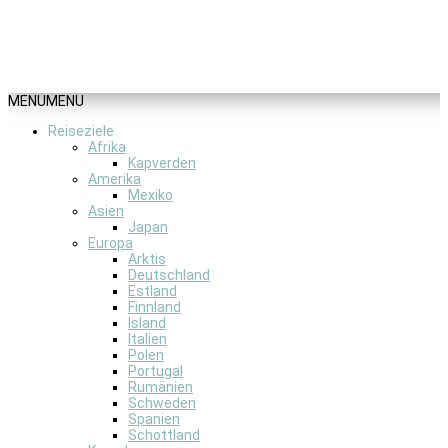
MENU
MENU
Reiseziele
Afrika
Kapverden
Amerika
Mexiko
Asien
Japan
Europa
Arktis
Deutschland
Estland
Finnland
Island
Italien
Polen
Portugal
Rumänien
Schweden
Spanien
Schottland